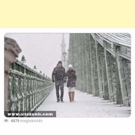
4879
megtekintés