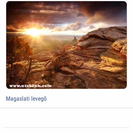
Magaslati levegõ