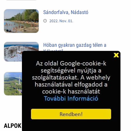
Sándorfalva, Nádastó
2022. Nov. 01.
Hóban gyakran gazdag télen a
Kékestető
2022. Nov. 01.
Kékestető település
2022. Nov. 01.
ALPOK - UTAZÁS, ÉLMÉNY