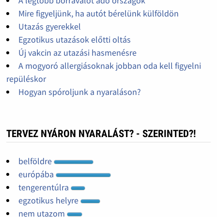
A legtöbb borravalót adó országok
Mire figyeljünk, ha autót bérelünk külföldön
Utazás gyerekkel
Egzotikus utazások előtti oltás
Új vakcin az utazási hasmenésre
A mogyoró allergiásoknak jobban oda kell figyelni
repüléskor
Hogyan spóroljunk a nyaraláson?
TERVEZ NYÁRON NYARALÁST? - SZERINTED?!
belföldre
európába
tengerentúlra
egzotikus helyre
nem utazom