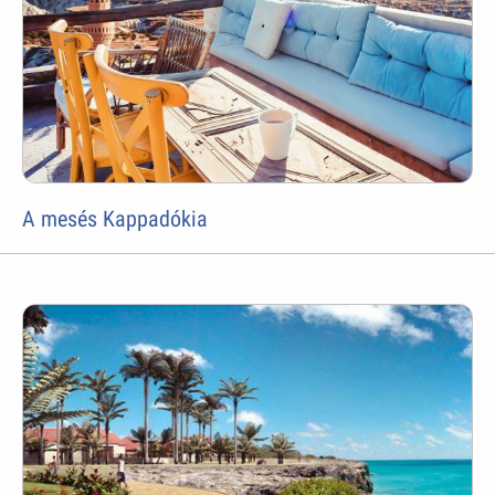
A mesés Kappadókia