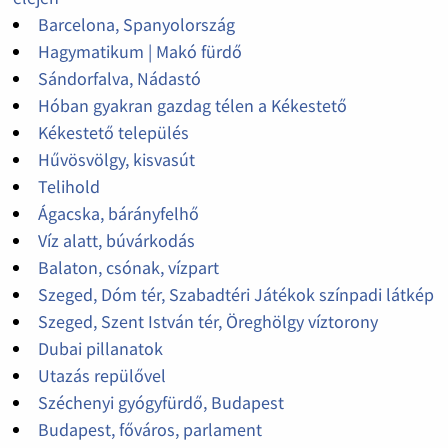
Barcelona, Spanyolország
Hagymatikum | Makó fürdő
Sándorfalva, Nádastó
Hóban gyakran gazdag télen a Kékestető
Kékestető település
Hűvösvölgy, kisvasút
Telihold
Ágacska, bárányfelhő
Víz alatt, búvárkodás
Balaton, csónak, vízpart
Szeged, Dóm tér, Szabadtéri Játékok színpadi látkép
Szeged, Szent István tér, Öreghölgy víztorony
Dubai pillanatok
Utazás repülővel
Széchenyi gyógyfürdő, Budapest
Budapest, főváros, parlament