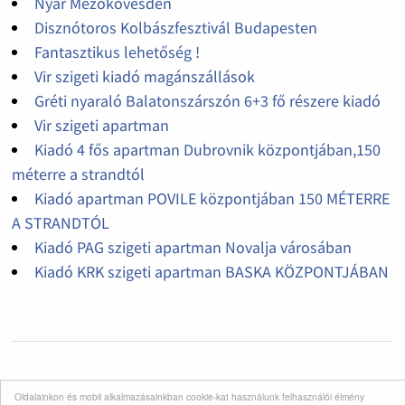
Nyár Mezőkövesden
Disznótoros Kolbászfesztivál Budapesten
Fantasztikus lehetőség !
Vir szigeti kiadó magánszállások
Gréti nyaraló Balatonszárszón 6+3 fő részere kiadó
Vir szigeti apartman
Kiadó 4 fős apartman Dubrovnik központjában,150
méterre a strandtól
Kiadó apartman POVILE központjában 150 MÉTERRE
A STRANDTÓL
Kiadó PAG szigeti apartman Novalja városában
Kiadó KRK szigeti apartman BASKA KÖZPONTJÁBAN
Oldalainkon és mobil alkalmazásainkban cookie-kat használunk felhasználói élmény