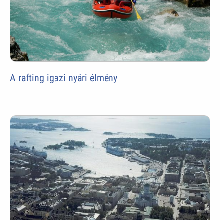
A rafting igazi nyári élmény