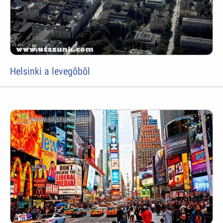
Helsinki a levegõbõl