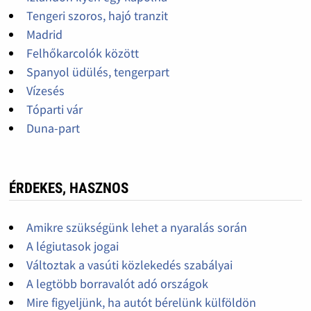
Tengeri szoros, hajó tranzit
Madrid
Felhőkarcolók között
Spanyol üdülés, tengerpart
Vízesés
Tóparti vár
Duna-part
ÉRDEKES, HASZNOS
Amikre szükségünk lehet a nyaralás során
A légiutasok jogai
Változtak a vasúti közlekedés szabályai
A legtöbb borravalót adó országok
Mire figyeljünk, ha autót bérelünk külföldön