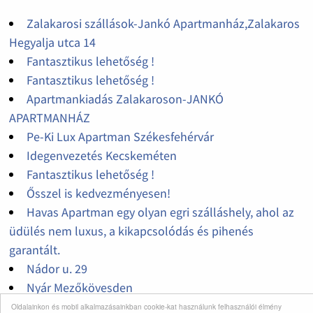
Zalakarosi szállások-Jankó Apartmanház,Zalakaros
Hegyalja utca 14
Fantasztikus lehetőség !
Fantasztikus lehetőség !
Apartmankiadás Zalakaroson-JANKÓ
APARTMANHÁZ
Pe-Ki Lux Apartman Székesfehérvár
Idegenvezetés Kecskeméten
Fantasztikus lehetőség !
Ősszel is kedvezményesen!
Havas Apartman egy olyan egri szálláshely, ahol az
üdülés nem luxus, a kikapcsolódás és pihenés
garantált.
Nádor u. 29
Nyár Mezőkövesden
Disznótoros Kolbászfesztivál Budapesten
Oldalainkon és mobil alkalmazásainkban cookie-kat használunk felhasználói élmény