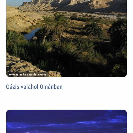
Oázis valahol Ománban