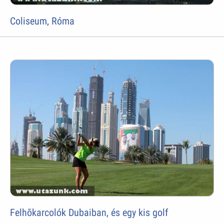
Coliseum, Róma
Felhõkarcolók Dubaiban, és egy kis golf