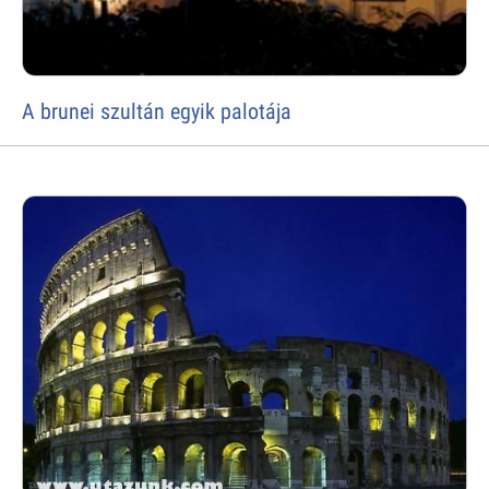
A brunei szultán egyik palotája