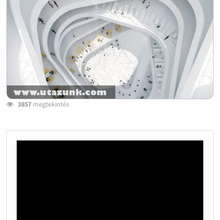
3857
megtekintés