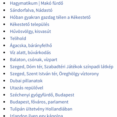
Hagymatikum | Makó fürdő
Sándorfalva, Nádastó
Hóban gyakran gazdag télen a Kékestető
Kékestető település
Hűvösvölgy, kisvasút
Telihold
Ágacska, bárányfelhő
Víz alatt, búvárkodás
Balaton, csónak, vízpart
Szeged, Dóm tér, Szabadtéri Játékok színpadi látkép
Szeged, Szent István tér, Öreghölgy víztorony
Dubai pillanatok
Utazás repülővel
Széchenyi gyógyfürdő, Budapest
Budapest, főváros, parlament
Tulipán ültetvény Hollandiában
Izlandon ilyen egy kápolna