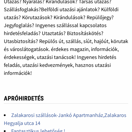
Utazás? Nyaralás? Kirándulások? Társas utazás?
Szállásfoglakás?Belföldi utazási ajánlatok? Külföldi
utazás? Körutazások? Kirándulások? Repülőjegy?
Jegyfoglalás? Ingyenes szállással kapcsolatos
hirdetésfeladás? Utaztatás? Biztosításkötés?
Utasbiztosítás? Repülős út, szállás, síút, hajóút, körutak
és városlátogatások. érdekes magazin, információk,
érdekességek, utazási tanácsok! Ingyenes hirdetés
feladás, utazási kedvezmények, hasznos utazási
információk!
APRÓHIRDETÉS
Zalakarosi szállások-Jankó Apartmanház,Zalakaros
Hegyalja utca 14
Fantasztikus lehetőség !