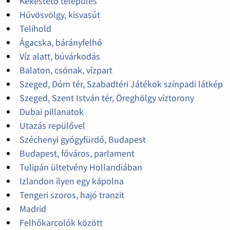
Kékestető település
Hűvösvölgy, kisvasút
Telihold
Ágacska, bárányfelhő
Víz alatt, búvárkodás
Balaton, csónak, vízpart
Szeged, Dóm tér, Szabadtéri Játékok színpadi látkép
Szeged, Szent István tér, Öreghölgy víztorony
Dubai pillanatok
Utazás repülővel
Széchenyi gyógyfürdő, Budapest
Budapest, főváros, parlament
Tulipán ültetvény Hollandiában
Izlandon ilyen egy kápolna
Tengeri szoros, hajó tranzit
Madrid
Felhőkarcolók között