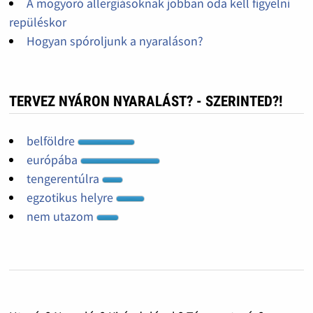
A mogyoró allergiásoknak jobban oda kell figyelni
repüléskor
Hogyan spóroljunk a nyaraláson?
TERVEZ NYÁRON NYARALÁST? - SZERINTED?!
belföldre
európába
tengerentúlra
egzotikus helyre
nem utazom