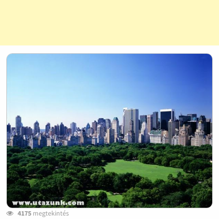
4175
megtekintés