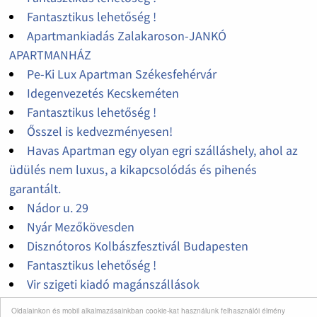
Fantasztikus lehetőség !
Apartmankiadás Zalakaroson-JANKÓ
APARTMANHÁZ
Pe-Ki Lux Apartman Székesfehérvár
Idegenvezetés Kecskeméten
Fantasztikus lehetőség !
Ősszel is kedvezményesen!
Havas Apartman egy olyan egri szálláshely, ahol az
üdülés nem luxus, a kikapcsolódás és pihenés
garantált.
Nádor u. 29
Nyár Mezőkövesden
Disznótoros Kolbászfesztivál Budapesten
Fantasztikus lehetőség !
Vir szigeti kiadó magánszállások
Gréti nyaraló Balatonszárszón 6+3 fő részere kiadó
Oldalainkon és mobil alkalmazásainkban cookie-kat használunk felhasználói élmény