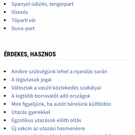
Spanyol üdülés, tengerpart
Vízesés
Tóparti vár
Duna-part
ÉRDEKES, HASZNOS
Amikre szükségünk lehet a nyaralás során
A légiutasok jogai
Változtak a vasúti közlekedés szabályai
A legtöbb borravalót adó országok
Mire figyeljünk, ha autót bérelünk külföldön
Utazás gyerekkel
Egzotikus utazások előtti oltás
Új vakcin az utazási hasmenésre