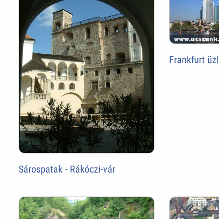
Frankfurt üz
Sárospatak - Rákóczi-vár