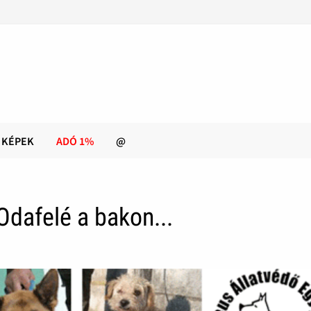
KÉPEK
ADÓ 1%
@
Odafelé a bakon...