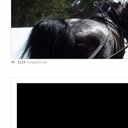
5118
megtekintés