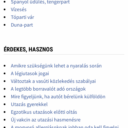
Spanyol üdülés, tengerpart
Vízesés
Tóparti vár
Duna-part
ÉRDEKES, HASZNOS
Amikre szükségünk lehet a nyaralás során
A légiutasok jogai
Változtak a vasúti közlekedés szabályai
A legtöbb borravalót adó országok
Mire figyeljünk, ha autót bérelünk külföldön
Utazás gyerekkel
Egzotikus utazások előtti oltás
Új vakcin az utazási hasmenésre
A mogyoró allergiásoknak jobban oda kell figyelni