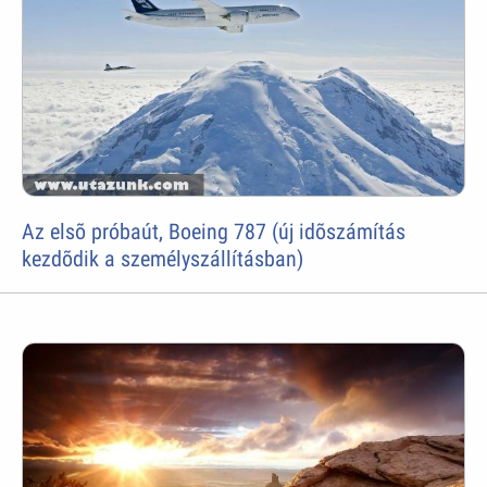
Az elsõ próbaút, Boeing 787 (új idõszámítás
kezdõdik a személyszállításban)