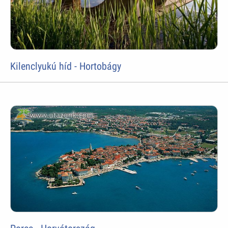
Kilenclyukú híd - Hortobágy