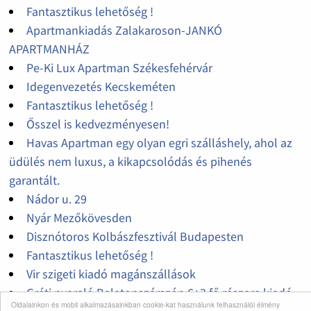
Fantasztikus lehetőség !
Apartmankiadás Zalakaroson-JANKÓ
APARTMANHÁZ
Pe-Ki Lux Apartman Székesfehérvár
Idegenvezetés Kecskeméten
Fantasztikus lehetőség !
Ősszel is kedvezményesen!
Havas Apartman egy olyan egri szálláshely, ahol az
üdülés nem luxus, a kikapcsolódás és pihenés
garantált.
Nádor u. 29
Nyár Mezőkövesden
Disznótoros Kolbászfesztivál Budapesten
Fantasztikus lehetőség !
Vir szigeti kiadó magánszállások
Gréti nyaraló Balatonszárszón 6+3 fő részere kiadó
Oldalainkon és mobil alkalmazásainkban cookie-kat használunk felhasználói élmény