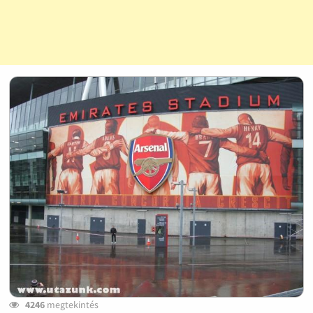
4246
megtekintés