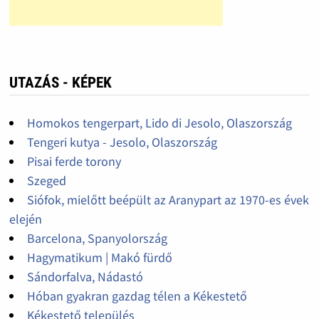
UTAZÁS - KÉPEK
Homokos tengerpart, Lido di Jesolo, Olaszország
Tengeri kutya - Jesolo, Olaszország
Pisai ferde torony
Szeged
Siófok, mielőtt beépült az Aranypart az 1970-es évek
elején
Barcelona, Spanyolország
Hagymatikum | Makó fürdő
Sándorfalva, Nádastó
Hóban gyakran gazdag télen a Kékestető
Kékestető település