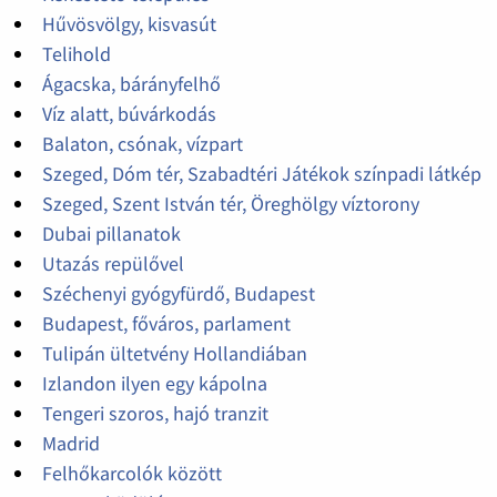
Hűvösvölgy, kisvasút
Telihold
Ágacska, bárányfelhő
Víz alatt, búvárkodás
Balaton, csónak, vízpart
Szeged, Dóm tér, Szabadtéri Játékok színpadi látkép
Szeged, Szent István tér, Öreghölgy víztorony
Dubai pillanatok
Utazás repülővel
Széchenyi gyógyfürdő, Budapest
Budapest, főváros, parlament
Tulipán ültetvény Hollandiában
Izlandon ilyen egy kápolna
Tengeri szoros, hajó tranzit
Madrid
Felhőkarcolók között