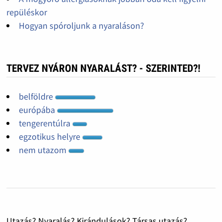
repüléskor
Hogyan spóroljunk a nyaraláson?
TERVEZ NYÁRON NYARALÁST? - SZERINTED?!
belföldre
európába
tengerentúlra
egzotikus helyre
nem utazom
Utazás? Nyaralás? Kirándulások? Társas utazás?