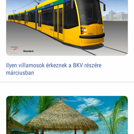
Ilyen villamosok érkeznek a BKV részére
márciusban