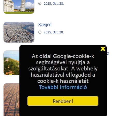
2025. Oct. 28.
Szeged
2025. Oct. 28.
Siófok, mielőtt beépült az Aranypart az
1970-es évek elején
2024. Nov. 17.
Barcelona, Spanyolország
2022. Dec. 04.