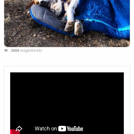
2668
megtekintés