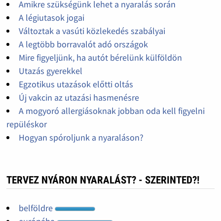
Amikre szükségünk lehet a nyaralás során
A légiutasok jogai
Változtak a vasúti közlekedés szabályai
A legtöbb borravalót adó országok
Mire figyeljünk, ha autót bérelünk külföldön
Utazás gyerekkel
Egzotikus utazások előtti oltás
Új vakcin az utazási hasmenésre
A mogyoró allergiásoknak jobban oda kell figyelni
repüléskor
Hogyan spóroljunk a nyaraláson?
TERVEZ NYÁRON NYARALÁST? - SZERINTED?!
belföldre