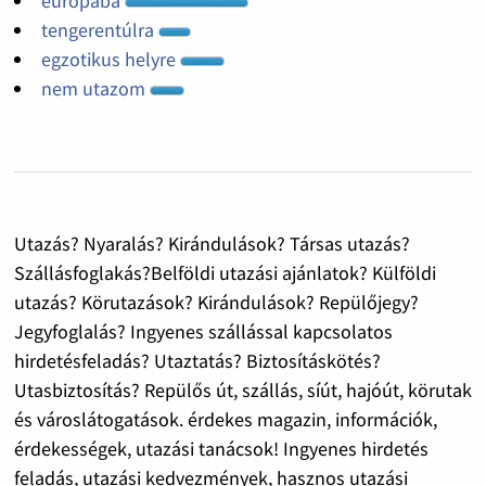
európába
tengerentúlra
egzotikus helyre
nem utazom
Utazás? Nyaralás? Kirándulások? Társas utazás?
Szállásfoglakás?Belföldi utazási ajánlatok? Külföldi
utazás? Körutazások? Kirándulások? Repülőjegy?
Jegyfoglalás? Ingyenes szállással kapcsolatos
hirdetésfeladás? Utaztatás? Biztosításkötés?
Utasbiztosítás? Repülős út, szállás, síút, hajóút, körutak
és városlátogatások. érdekes magazin, információk,
érdekességek, utazási tanácsok! Ingyenes hirdetés
feladás, utazási kedvezmények, hasznos utazási