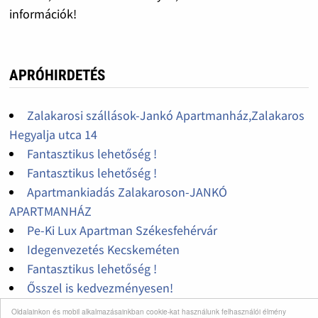
információk!
APRÓHIRDETÉS
Zalakarosi szállások-Jankó Apartmanház,Zalakaros
Hegyalja utca 14
Fantasztikus lehetőség !
Fantasztikus lehetőség !
Apartmankiadás Zalakaroson-JANKÓ
APARTMANHÁZ
Pe-Ki Lux Apartman Székesfehérvár
Idegenvezetés Kecskeméten
Fantasztikus lehetőség !
Ősszel is kedvezményesen!
Havas Apartman egy olyan egri szálláshely, ahol az
Oldalainkon és mobil alkalmazásainkban cookie-kat használunk felhasználói élmény