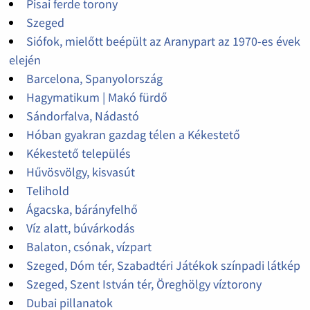
Pisai ferde torony
Szeged
Siófok, mielőtt beépült az Aranypart az 1970-es évek
elején
Barcelona, Spanyolország
Hagymatikum | Makó fürdő
Sándorfalva, Nádastó
Hóban gyakran gazdag télen a Kékestető
Kékestető település
Hűvösvölgy, kisvasút
Telihold
Ágacska, bárányfelhő
Víz alatt, búvárkodás
Balaton, csónak, vízpart
Szeged, Dóm tér, Szabadtéri Játékok színpadi látkép
Szeged, Szent István tér, Öreghölgy víztorony
Dubai pillanatok