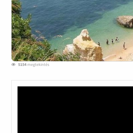
5154
megtekintés