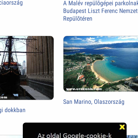
nciaország
A Malév repülõgépei parkolna
Budapest Liszt Ferenc Nemzet
Repülõtéren
San Marino, Olaszország
égi dokkban