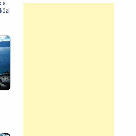
k a
közi