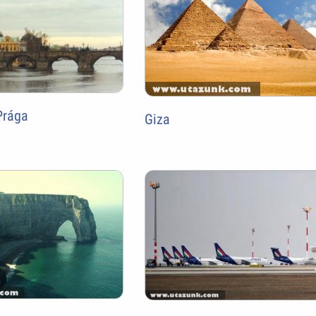
 Prága
Giza