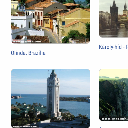
Károly-híd -
Olinda, Brazília