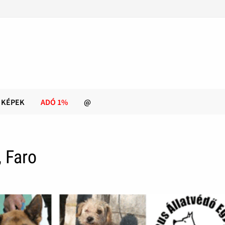
KÉPEK
ADÓ 1%
@
, Faro