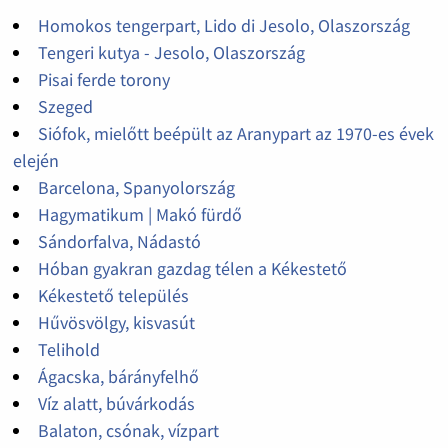
Homokos tengerpart, Lido di Jesolo, Olaszország
Tengeri kutya - Jesolo, Olaszország
Pisai ferde torony
Szeged
Siófok, mielőtt beépült az Aranypart az 1970-es évek
elején
Barcelona, Spanyolország
Hagymatikum | Makó fürdő
Sándorfalva, Nádastó
Hóban gyakran gazdag télen a Kékestető
Kékestető település
Hűvösvölgy, kisvasút
Telihold
Ágacska, bárányfelhő
Víz alatt, búvárkodás
Balaton, csónak, vízpart