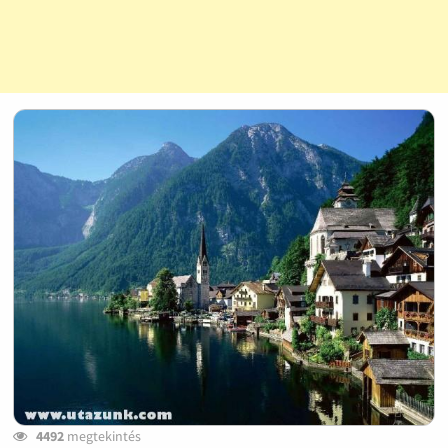
4492
megtekintés