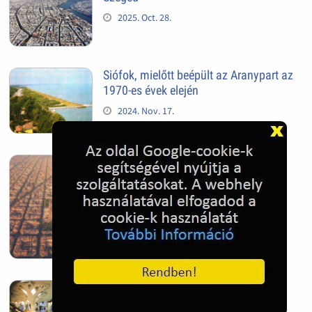
2025. Oct. 28.
Siófok, mielőtt beépült az Aranypart az
1970-es évek elején
2024. Nov. 17.
Barcelona, Spanyolország
2022. Dec. 04.
Hagymatikum | Makó fürdő
2022. Nov. 01.