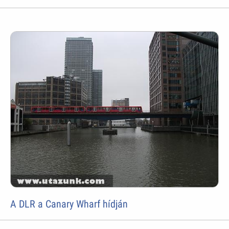
A DLR a Canary Wharf hídján