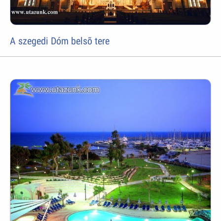
A szegedi Dóm belsõ tere