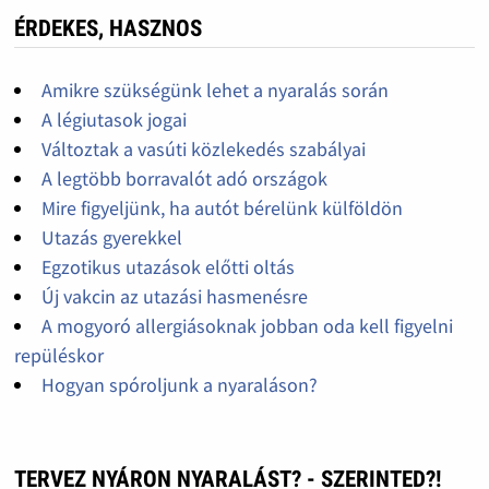
ÉRDEKES, HASZNOS
Amikre szükségünk lehet a nyaralás során
A légiutasok jogai
Változtak a vasúti közlekedés szabályai
A legtöbb borravalót adó országok
Mire figyeljünk, ha autót bérelünk külföldön
Utazás gyerekkel
Egzotikus utazások előtti oltás
Új vakcin az utazási hasmenésre
A mogyoró allergiásoknak jobban oda kell figyelni
repüléskor
Hogyan spóroljunk a nyaraláson?
TERVEZ NYÁRON NYARALÁST? - SZERINTED?!