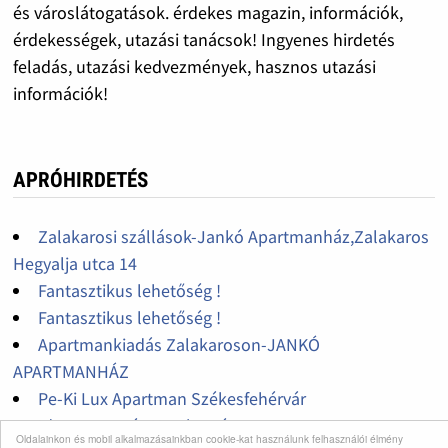
és városlátogatások. érdekes magazin, információk,
érdekességek, utazási tanácsok! Ingyenes hirdetés
feladás, utazási kedvezmények, hasznos utazási
információk!
APRÓHIRDETÉS
Zalakarosi szállások-Jankó Apartmanház,Zalakaros
Hegyalja utca 14
Fantasztikus lehetőség !
Fantasztikus lehetőség !
Apartmankiadás Zalakaroson-JANKÓ
APARTMANHÁZ
Pe-Ki Lux Apartman Székesfehérvár
Idegenvezetés Kecskeméten
Oldalainkon és mobil alkalmazásainkban cookie-kat használunk felhasználói élmény