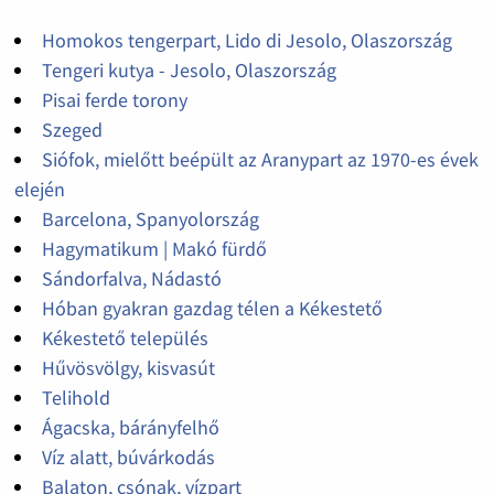
Homokos tengerpart, Lido di Jesolo, Olaszország
Tengeri kutya - Jesolo, Olaszország
Pisai ferde torony
Szeged
Siófok, mielőtt beépült az Aranypart az 1970-es évek
elején
Barcelona, Spanyolország
Hagymatikum | Makó fürdő
Sándorfalva, Nádastó
Hóban gyakran gazdag télen a Kékestető
Kékestető település
Hűvösvölgy, kisvasút
Telihold
Ágacska, bárányfelhő
Víz alatt, búvárkodás
Balaton, csónak, vízpart