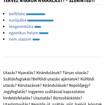
TERVEZ NYÁRON NYARALÁST? - SZERINTED?!
belföldre
európába
tengerentúlra
egzotikus helyre
nem utazom
Utazás? Nyaralás? Kirándulások? Társas utazás?
Szállásfoglakás?Belföldi utazási ajánlatok? Külföldi
utazás? Körutazások? Kirándulások? Repülőjegy?
Jegyfoglalás? Ingyenes szállással kapcsolatos
hirdetésfeladás? Utaztatás? Biztosításkötés?
Utasbiztosítás? Repülős út, szállás, síút, hajóút, körutak