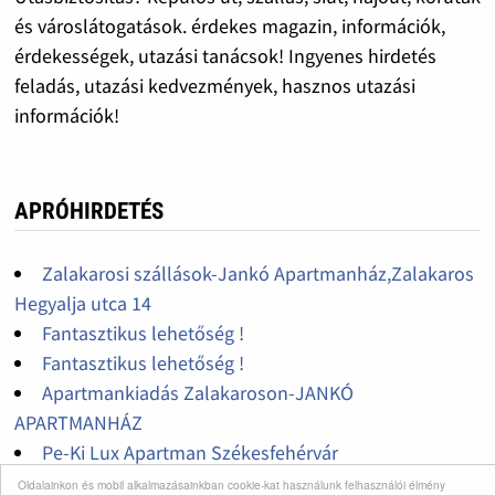
és városlátogatások. érdekes magazin, információk,
érdekességek, utazási tanácsok! Ingyenes hirdetés
feladás, utazási kedvezmények, hasznos utazási
információk!
APRÓHIRDETÉS
Zalakarosi szállások-Jankó Apartmanház,Zalakaros
Hegyalja utca 14
Fantasztikus lehetőség !
Fantasztikus lehetőség !
Apartmankiadás Zalakaroson-JANKÓ
APARTMANHÁZ
Pe-Ki Lux Apartman Székesfehérvár
Idegenvezetés Kecskeméten
Oldalainkon és mobil alkalmazásainkban cookie-kat használunk felhasználói élmény