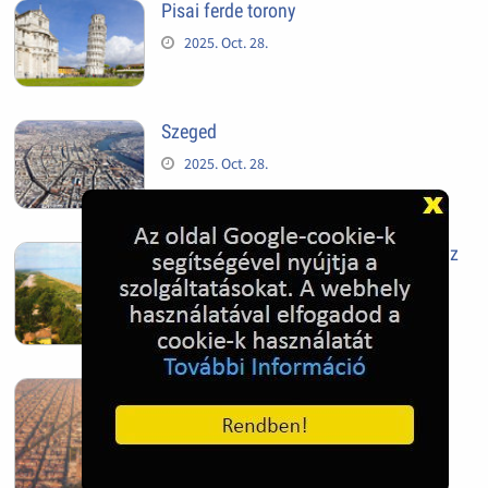
Pisai ferde torony
2025. Oct. 28.
Szeged
2025. Oct. 28.
Siófok, mielőtt beépült az Aranypart az
1970-es évek elején
2024. Nov. 17.
Barcelona, Spanyolország
2022. Dec. 04.