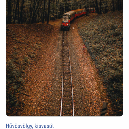
Hűvösvölgy, kisvasút