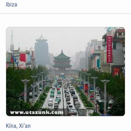
Ibiza
Kína, Xi’an