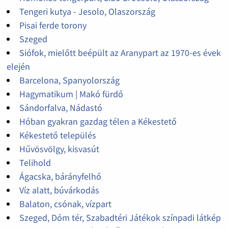
Tengeri kutya - Jesolo, Olaszország
Pisai ferde torony
Szeged
Siófok, mielőtt beépült az Aranypart az 1970-es évek
elején
Barcelona, Spanyolország
Hagymatikum | Makó fürdő
Sándorfalva, Nádastó
Hóban gyakran gazdag télen a Kékestető
Kékestető település
Hűvösvölgy, kisvasút
Telihold
Ágacska, bárányfelhő
Víz alatt, búvárkodás
Balaton, csónak, vízpart
Szeged, Dóm tér, Szabadtéri Játékok színpadi látkép