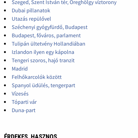
Szeged, Szent István tér, Öreghölgy víztorony
Dubai pillanatok
Utazás repülővel
Széchenyi gyógyfürdő, Budapest
Budapest, főváros, parlament
Tulipán ültetvény Hollandiában
Izlandon ilyen egy kápolna
Tengeri szoros, hajó tranzit
Madrid
Felhőkarcolók között
Spanyol üdülés, tengerpart
Vízesés
Tóparti vár
Duna-part
ÉRDEKES, HASZNOS