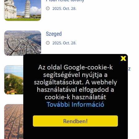
2025. Oct. 28.
Szeged
2025. Oct. 28.
Siófok, mielőtt beépült az Aranypart az
1970-es évek elején
2024. Nov. 17.
Barcelona, Spanyolország
2022. Dec. 04.