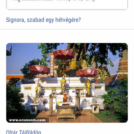
Signora, szabad egy hétvégére?
Oltár Tájföldön