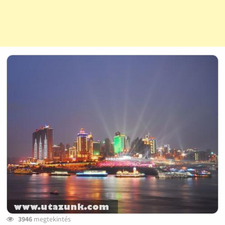
3946
megtekintés