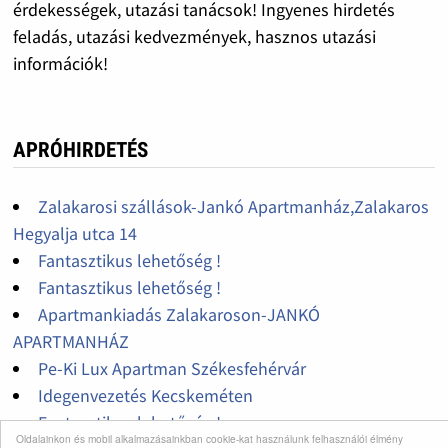
érdekességek, utazási tanácsok! Ingyenes hirdetés
feladás, utazási kedvezmények, hasznos utazási
információk!
APRÓHIRDETÉS
Zalakarosi szállások-Jankó Apartmanház,Zalakaros
Hegyalja utca 14
Fantasztikus lehetőség !
Fantasztikus lehetőség !
Apartmankiadás Zalakaroson-JANKÓ
APARTMANHÁZ
Pe-Ki Lux Apartman Székesfehérvár
Idegenvezetés Kecskeméten
Fantasztikus lehetőség !
Oldalainkon és mobil alkalmazásainkban cookie-kat használunk felhasználói élmény