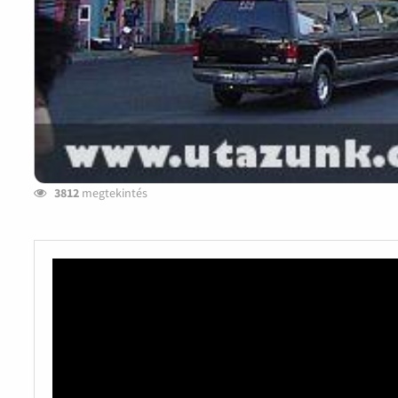
3812
megtekintés