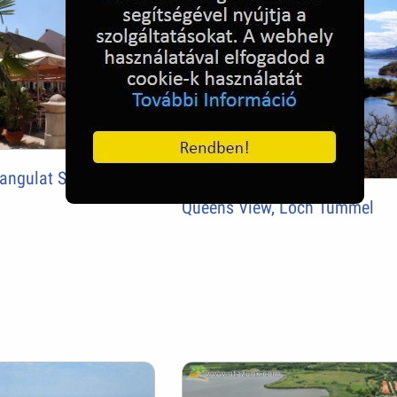
hangulat Szegeden
Queens View, Loch Tummel