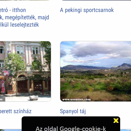
ró - itthon
A pekingi sportcsarnok
ék, megépítették, majd
kül leselejtezték
erett színház
Spanyol táj