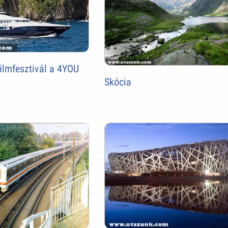
ilmfesztivál a 4YOU
Skócia