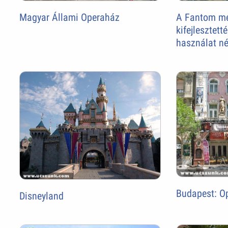
Magyar Állami Operaház
A Fantom met
kifejlesztett
használat nél
Budapest: Op
Disneyland