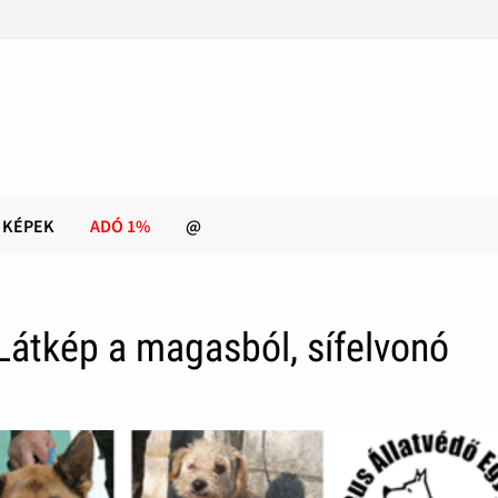
KÉPEK
ADÓ 1%
@
Látkép a magasból, sífelvonó