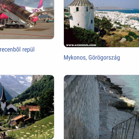
recenbõl repül
Mykonos, Görögország