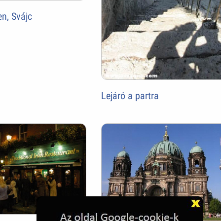
n, Svájc
Lejáró a partra