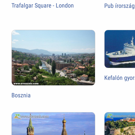
Trafalgar Square - London
Pub írorszá
Kefalón gyo
Bosznia