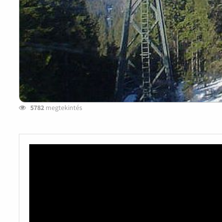
5782
megtekintés