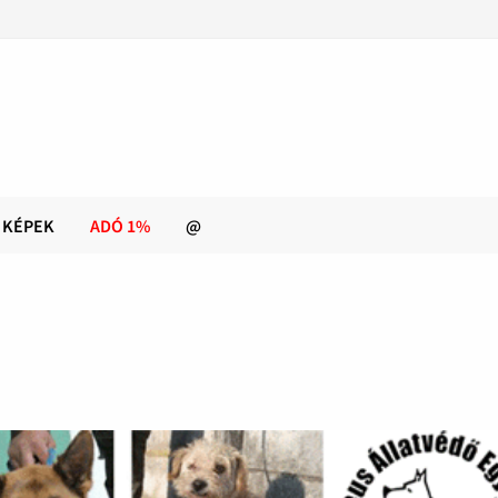
KÉPEK
ADÓ 1%
@