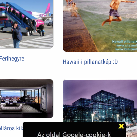
Ferihegyre
Hawaii-i pillanatkép :D
lláros kilátás