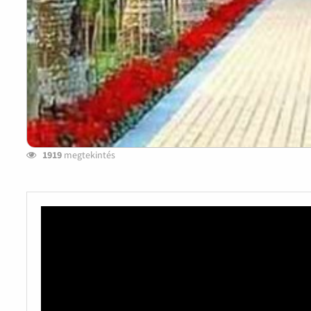
1919
megtekintés