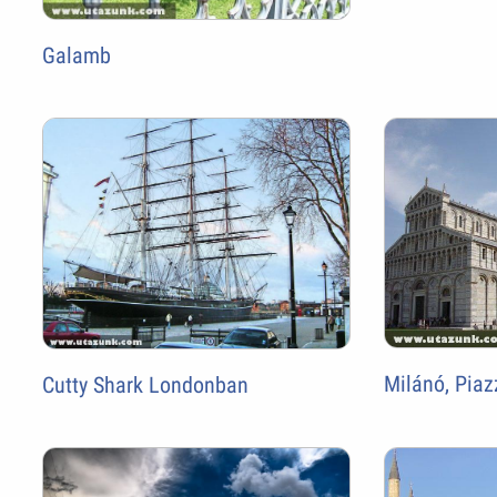
Galamb
Milánó, Pia
Cutty Shark Londonban