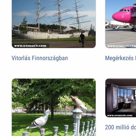
Vitorlás Finnországban
Megérkezés 
200 millió do