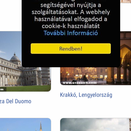
Javits Center New York
Krakkó, Lengyelország
zza Del Duomo