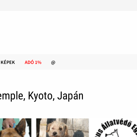
KÉPEK
ADÓ 1%
@
emple, Kyoto, Japán