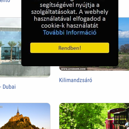
Luxus bár balin
Kilimandzsáró
 - Dubai