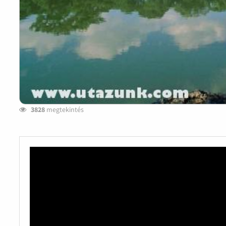
3828
megtekintés