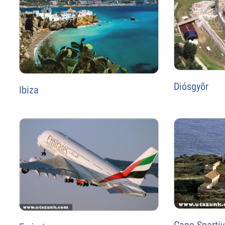
Diósgyõr
Ibiza
Capo Sparti