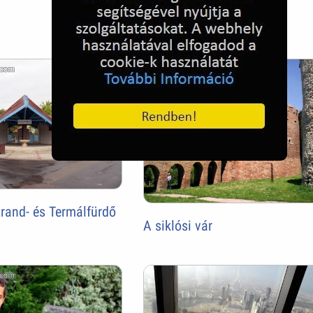
rand- és Termálfürdő
A siklósi vár