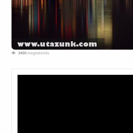
3450
megtekintés