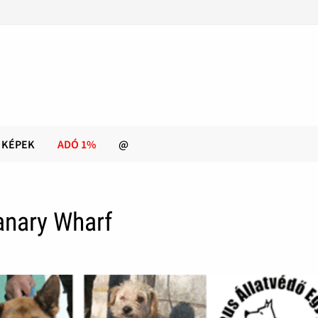
KÉPEK
ADÓ 1%
@
anary Wharf