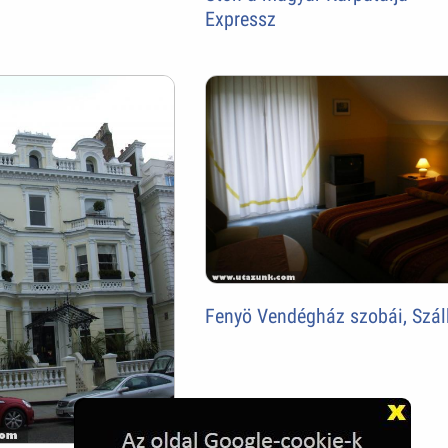
Expressz
Fenyö Vendégház szobái, Szá