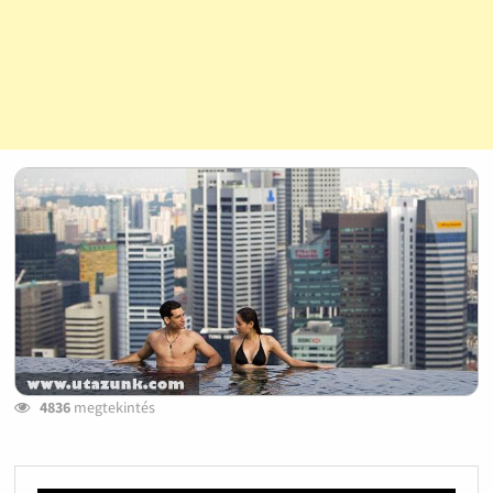
4836
megtekintés