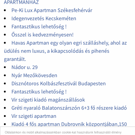
APARTMANHÁZ
Pe-Ki Lux Apartman Székesfehérvár
Idegenvezetés Kecskeméten
Fantasztikus lehetőség !
Ősszel is kedvezményesen!
Havas Apartman egy olyan egri szálláshely, ahol az
üdülés nem luxus, a kikapcsolódás és pihenés
garantált.
Nádor u. 29
Nyár Mezőkövesden
Disznótoros Kolbászfesztivál Budapesten
Fantasztikus lehetőség !
Vir szigeti kiadó magánszállások
Gréti nyaraló Balatonszárszón 6+3 fő részere kiadó
Vir szigeti apartman
Kiadó 4 fős apartman Dubrovnik központjában,150
méterre a strandtól
Oldalainkon és mobil alkalmazásainkban cookie-kat használunk felhasználói élmény