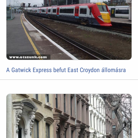
A Gatwick Express befut East Croydon állomásra