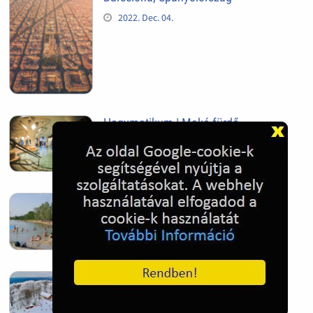
2022. Dec. 04.
Hagymatikum | Makó fürdő
2022. Nov. 01.
Sándorfalva, Nádastó
2022. Nov. 01.
Hóban gyakran gazdag télen a
Kékestető