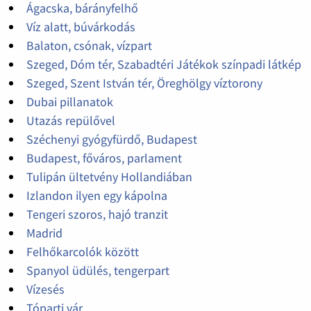
Ágacska, bárányfelhő
Víz alatt, búvárkodás
Balaton, csónak, vízpart
Szeged, Dóm tér, Szabadtéri Játékok színpadi látkép
Szeged, Szent István tér, Öreghölgy víztorony
Dubai pillanatok
Utazás repülővel
Széchenyi gyógyfürdő, Budapest
Budapest, főváros, parlament
Tulipán ültetvény Hollandiában
Izlandon ilyen egy kápolna
Tengeri szoros, hajó tranzit
Madrid
Felhőkarcolók között
Spanyol üdülés, tengerpart
Vízesés
Tóparti vár