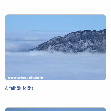
A felhõk fölött