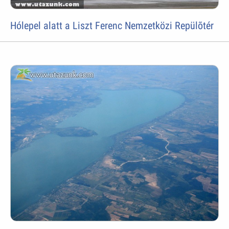
Hólepel alatt a Liszt Ferenc Nemzetközi Repülõtér