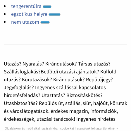
tengerentúlra
egzotikus helyre
nem utazom
Utazás? Nyaralás? Kirándulások? Társas utazás?
Szállásfoglakás?Belföldi utazási ajánlatok? Külföldi
utazás? Körutazások? Kirándulások? Repülőjegy?
Jegyfoglalás? Ingyenes szállással kapcsolatos
hirdetésfeladás? Utaztatás? Biztosításkötés?
Utasbiztosítás? Repülős út, szállás, síút, hajóút, körutak
és városlátogatások. érdekes magazin, információk,
érdekességek, utazási tanácsok! Ingyenes hirdetés
feladás, utazási kedvezmények, hasznos utazási
Oldalainkon és mobil alkalmazásainkban cookie-kat használunk felhasználói élmény