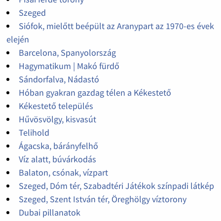
Szeged
Siófok, mielőtt beépült az Aranypart az 1970-es évek
elején
Barcelona, Spanyolország
Hagymatikum | Makó fürdő
Sándorfalva, Nádastó
Hóban gyakran gazdag télen a Kékestető
Kékestető település
Hűvösvölgy, kisvasút
Telihold
Ágacska, bárányfelhő
Víz alatt, búvárkodás
Balaton, csónak, vízpart
Szeged, Dóm tér, Szabadtéri Játékok színpadi látkép
Szeged, Szent István tér, Öreghölgy víztorony
Dubai pillanatok