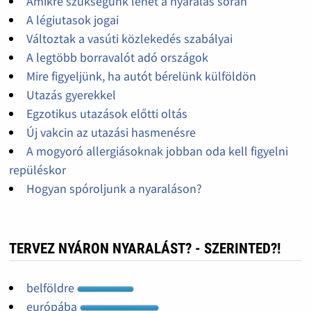
Amikre szükségünk lehet a nyaralás során
A légiutasok jogai
Változtak a vasúti közlekedés szabályai
A legtöbb borravalót adó országok
Mire figyeljünk, ha autót bérelünk külföldön
Utazás gyerekkel
Egzotikus utazások előtti oltás
Új vakcin az utazási hasmenésre
A mogyoró allergiásoknak jobban oda kell figyelni
repüléskor
Hogyan spóroljunk a nyaraláson?
TERVEZ NYÁRON NYARALÁST? - SZERINTED?!
belföldre
európába