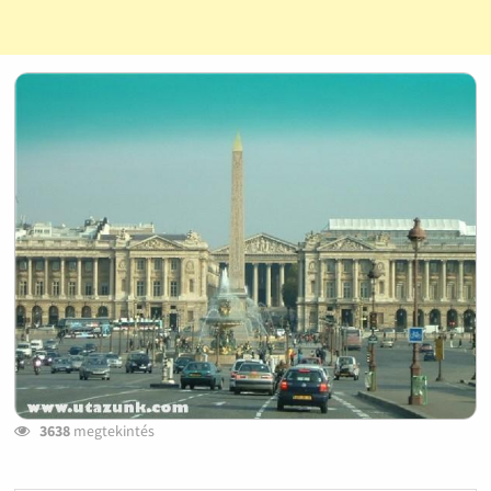
3638
megtekintés