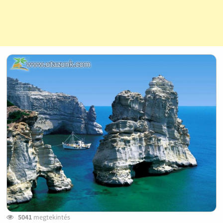
5041
megtekintés