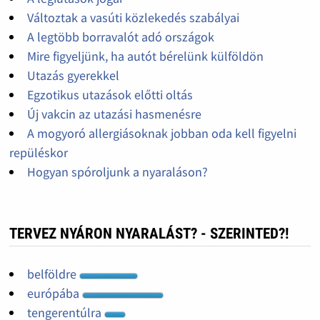
Változtak a vasúti közlekedés szabályai
A legtöbb borravalót adó országok
Mire figyeljünk, ha autót bérelünk külföldön
Utazás gyerekkel
Egzotikus utazások előtti oltás
Új vakcin az utazási hasmenésre
A mogyoró allergiásoknak jobban oda kell figyelni
repüléskor
Hogyan spóroljunk a nyaraláson?
TERVEZ NYÁRON NYARALÁST? - SZERINTED?!
belföldre
európába
tengerentúlra