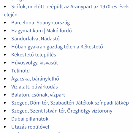
Siófok, mielőtt beépült az Aranypart az 1970-es évek
elején
Barcelona, Spanyolország
Hagymatikum | Makó fürdő
Sándorfalva, Nádastó
Hóban gyakran gazdag télen a Kékestető
Kékestető település
Hűvösvölgy, kisvasút
Telihold
Ágacska, bárányfelhő
Víz alatt, búvárkodás
Balaton, csónak, vízpart
Szeged, Dóm tér, Szabadtéri Játékok színpadi látkép
Szeged, Szent István tér, Öreghölgy víztorony
Dubai pillanatok
Utazás repülővel