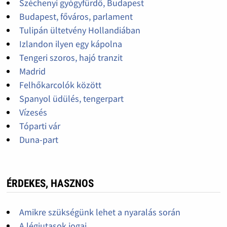
Széchenyi gyógyfürdő, Budapest
Budapest, főváros, parlament
Tulipán ültetvény Hollandiában
Izlandon ilyen egy kápolna
Tengeri szoros, hajó tranzit
Madrid
Felhőkarcolók között
Spanyol üdülés, tengerpart
Vízesés
Tóparti vár
Duna-part
ÉRDEKES, HASZNOS
Amikre szükségünk lehet a nyaralás során
A légiutasok jogai