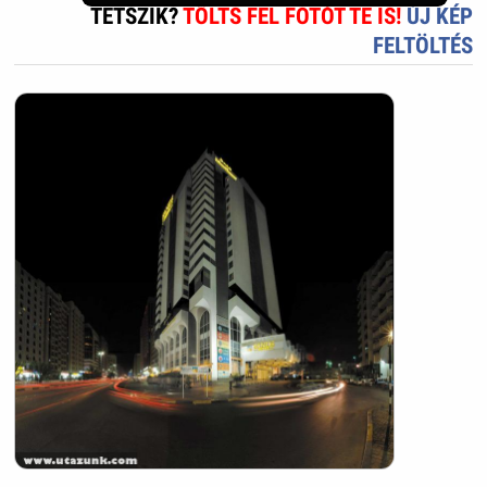
TETSZIK?
TÖLTS FEL FOTÓT TE IS!
ÚJ KÉP
FELTÖLTÉS