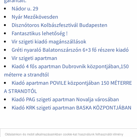
garantált.
Nádor u. 29
Nyár Mezőkövesden
Disznótoros Kolbászfesztivál Budapesten
Fantasztikus lehetőség !
Vir szigeti kiadó magánszállások
Gréti nyaraló Balatonszárszón 6+3 fő részere kiadó
Vir szigeti apartman
Kiadó 4 fős apartman Dubrovnik központjában,150
méterre a strandtól
Kiadó apartman POVILE központjában 150 MÉTERRE
A STRANDTÓL
Kiadó PAG szigeti apartman Novalja városában
Kiadó KRK szigeti apartman BASKA KÖZPONTJÁBAN
Oldalainkon és mobil alkalmazásainkban cookie-kat használunk felhasználói élmény