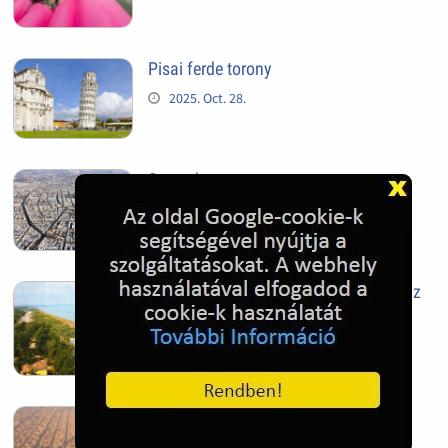
Pisai ferde torony
2025. Oct. 28.
Szeged
2025. Oct. 28.
Siófok, mielőtt beépült az Aranypart az
1970-es évek elején
2024. Nov. 17.
Barcelona, Spanyolország
2022. Dec. 04.