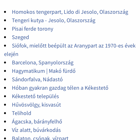
Homokos tengerpart, Lido di Jesolo, Olaszország
Tengeri kutya - Jesolo, Olaszország
Pisai ferde torony
Szeged
Siófok, mielőtt beépült az Aranypart az 1970-es évek
elején
Barcelona, Spanyolország
Hagymatikum | Makó fürdő
Sándorfalva, Nádastó
Hóban gyakran gazdag télen a Kékestető
Kékestető település
Hűvösvölgy, kisvasút
Telihold
Ágacska, bárányfelhő
Víz alatt, búvárkodás
Balaton, csónak, vízpart