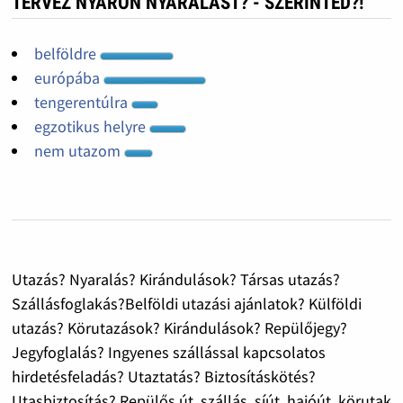
TERVEZ NYÁRON NYARALÁST? - SZERINTED?!
belföldre
európába
tengerentúlra
egzotikus helyre
nem utazom
Utazás? Nyaralás? Kirándulások? Társas utazás?
Szállásfoglakás?Belföldi utazási ajánlatok? Külföldi
utazás? Körutazások? Kirándulások? Repülőjegy?
Jegyfoglalás? Ingyenes szállással kapcsolatos
hirdetésfeladás? Utaztatás? Biztosításkötés?
Utasbiztosítás? Repülős út, szállás, síút, hajóút, körutak