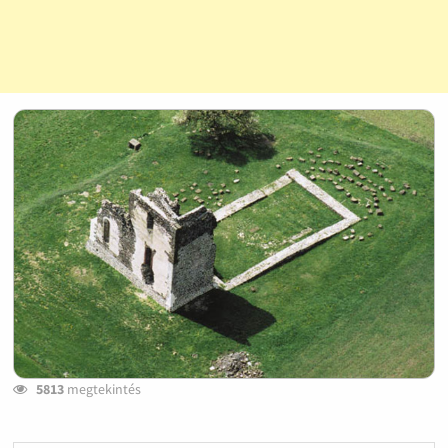
5813
megtekintés