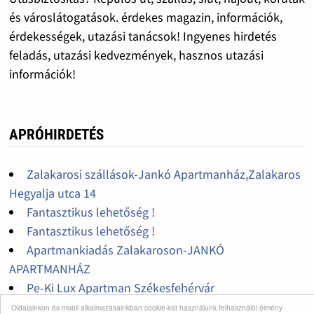
és városlátogatások. érdekes magazin, információk,
érdekességek, utazási tanácsok! Ingyenes hirdetés
feladás, utazási kedvezmények, hasznos utazási
információk!
APRÓHIRDETÉS
Zalakarosi szállások-Jankó Apartmanház,Zalakaros
Hegyalja utca 14
Fantasztikus lehetőség !
Fantasztikus lehetőség !
Apartmankiadás Zalakaroson-JANKÓ
APARTMANHÁZ
Pe-Ki Lux Apartman Székesfehérvár
Idegenvezetés Kecskeméten
Oldalainkon és mobil alkalmazásainkban cookie-kat használunk felhasználói élmény