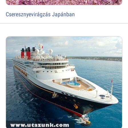
Cseresznyevirágzás Japánban