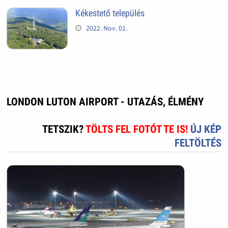
Kékestető település
2022. Nov. 01.
LONDON LUTON AIRPORT - UTAZÁS, ÉLMÉNY
TETSZIK?
TÖLTS FEL FOTÓT TE IS!
ÚJ KÉP
FELTÖLTÉS