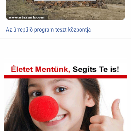
Az ûrrepülõ program teszt központja