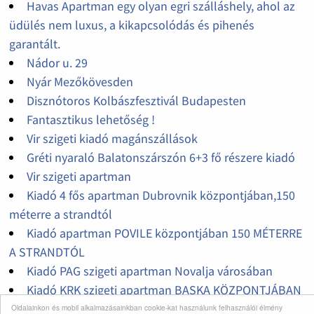
Havas Apartman egy olyan egri szálláshely, ahol az
üdülés nem luxus, a kikapcsolódás és pihenés
garantált.
Nádor u. 29
Nyár Mezőkövesden
Disznótoros Kolbászfesztivál Budapesten
Fantasztikus lehetőség !
Vir szigeti kiadó magánszállások
Gréti nyaraló Balatonszárszón 6+3 fő részere kiadó
Vir szigeti apartman
Kiadó 4 fős apartman Dubrovnik központjában,150
méterre a strandtól
Kiadó apartman POVILE központjában 150 MÉTERRE
A STRANDTÓL
Kiadó PAG szigeti apartman Novalja városában
Kiadó KRK szigeti apartman BASKA KÖZPONTJÁBAN
Oldalainkon és mobil alkalmazásainkban cookie-kat használunk felhasználói élmény