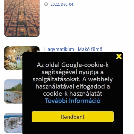
2022. Dec. 04.
Hagymatikum | Makó fürdő
2022. Nov. 01.
Sándorfalva, Nádastó
2022. Nov. 01.
Hóban gyakran gazdag télen a
Kékestető
2022. Nov. 01.