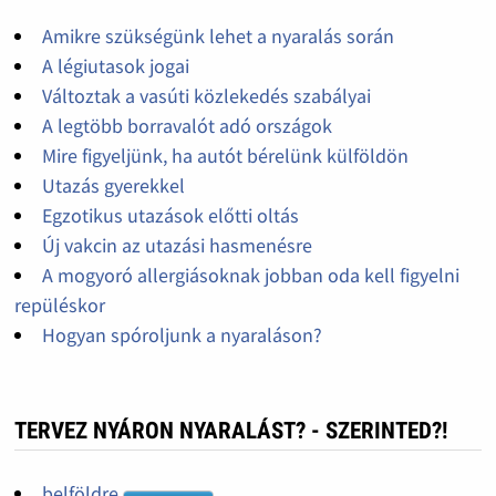
Amikre szükségünk lehet a nyaralás során
A légiutasok jogai
Változtak a vasúti közlekedés szabályai
A legtöbb borravalót adó országok
Mire figyeljünk, ha autót bérelünk külföldön
Utazás gyerekkel
Egzotikus utazások előtti oltás
Új vakcin az utazási hasmenésre
A mogyoró allergiásoknak jobban oda kell figyelni
repüléskor
Hogyan spóroljunk a nyaraláson?
TERVEZ NYÁRON NYARALÁST? - SZERINTED?!
belföldre