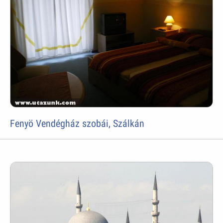
Fenyö Vendégház szobái, Szálkán