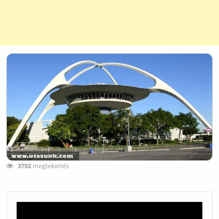
3702
megtekintés