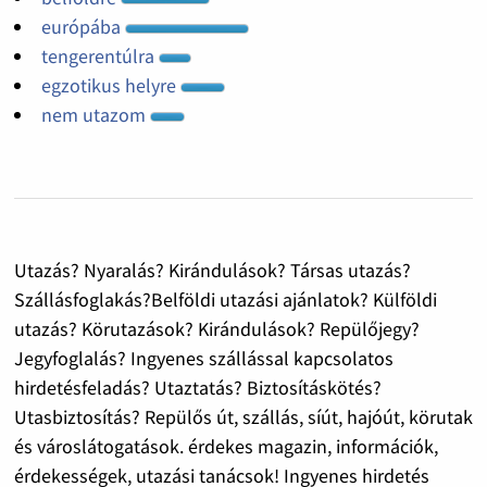
európába
tengerentúlra
egzotikus helyre
nem utazom
Utazás? Nyaralás? Kirándulások? Társas utazás?
Szállásfoglakás?Belföldi utazási ajánlatok? Külföldi
utazás? Körutazások? Kirándulások? Repülőjegy?
Jegyfoglalás? Ingyenes szállással kapcsolatos
hirdetésfeladás? Utaztatás? Biztosításkötés?
Utasbiztosítás? Repülős út, szállás, síút, hajóút, körutak
és városlátogatások. érdekes magazin, információk,
érdekességek, utazási tanácsok! Ingyenes hirdetés