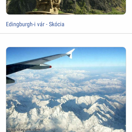
Edingburgh-i vár - Skócia