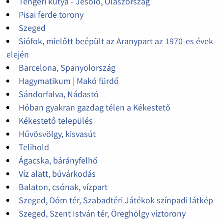
Tengeri kutya - Jesolo, Olaszország
Pisai ferde torony
Szeged
Siófok, mielőtt beépült az Aranypart az 1970-es évek
elején
Barcelona, Spanyolország
Hagymatikum | Makó fürdő
Sándorfalva, Nádastó
Hóban gyakran gazdag télen a Kékestető
Kékestető település
Hűvösvölgy, kisvasút
Telihold
Ágacska, bárányfelhő
Víz alatt, búvárkodás
Balaton, csónak, vízpart
Szeged, Dóm tér, Szabadtéri Játékok színpadi látkép
Szeged, Szent István tér, Öreghölgy víztorony