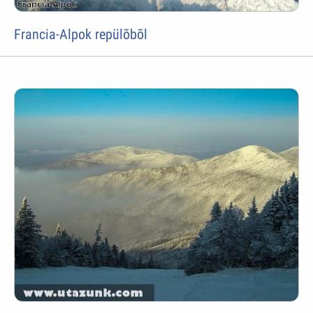
Francia-Alpok repülõbõl