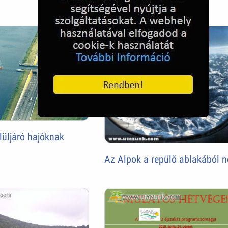
lüljáró hajóknak
Az Alpok a repülõ ablakából 