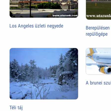
Los Angeles üzleti negyede
Berepülésen
repülõgépe
A brunei szu
Téli táj