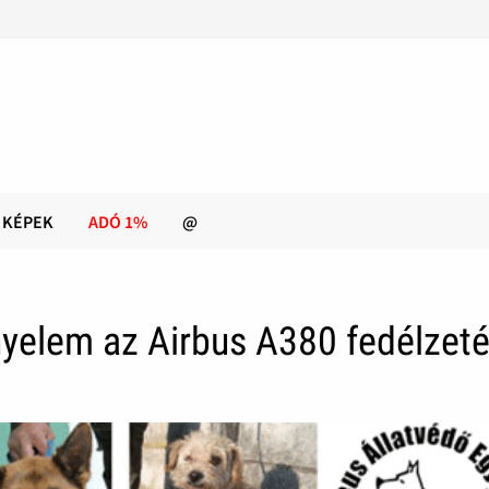
KÉPEK
ADÓ 1%
@
yelem az Airbus A380 fedélzet