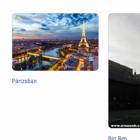
Párizsban
Big Ben