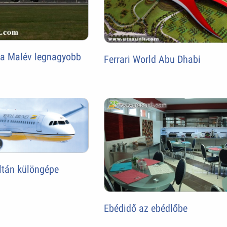
 a Malév legnagyobb
Ferrari World Abu Dhabi
ltán különgépe
Ebédidő az ebédlőbe