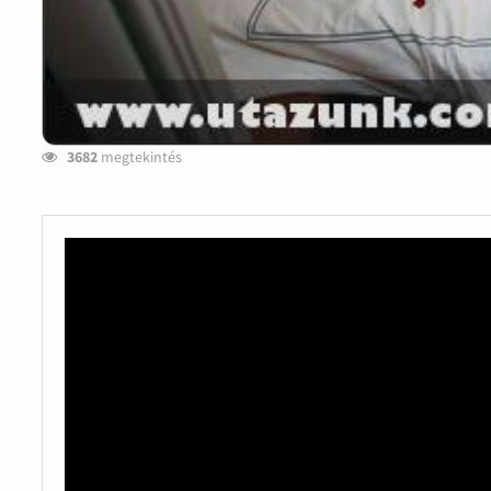
3682
megtekintés