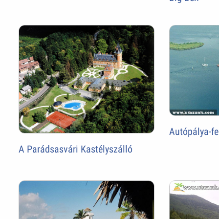
Autópálya-fe
A Parádsasvári Kastélyszálló