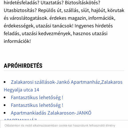
hirdetésfeladás? Utaztatás? Biztosításkötés?
Utasbiztosítás? Repülős út, szállás, síút, hajóút, körutak
és városlátogatások. érdekes magazin, információk,
érdekességek, utazási tanácsok! Ingyenes hirdetés
feladás, utazási kedvezmények, hasznos utazási
információk!
APRÓHIRDETÉS
Zalakarosi szállások-Jankó Apartmanház,Zalakaros
Hegyalja utca 14
Fantasztikus lehetőség !
Fantasztikus lehetőség !
Apartmankiadás Zalakaroson-JANKÓ
APARTMANHÁZ
Oldalainkon és mobil alkalmazásainkban cookie-kat használunk felhasználói élmény