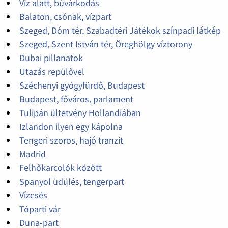
Víz alatt, búvárkodás
Balaton, csónak, vízpart
Szeged, Dóm tér, Szabadtéri Játékok színpadi látkép
Szeged, Szent István tér, Öreghölgy víztorony
Dubai pillanatok
Utazás repülővel
Széchenyi gyógyfürdő, Budapest
Budapest, főváros, parlament
Tulipán ültetvény Hollandiában
Izlandon ilyen egy kápolna
Tengeri szoros, hajó tranzit
Madrid
Felhőkarcolók között
Spanyol üdülés, tengerpart
Vízesés
Tóparti vár
Duna-part