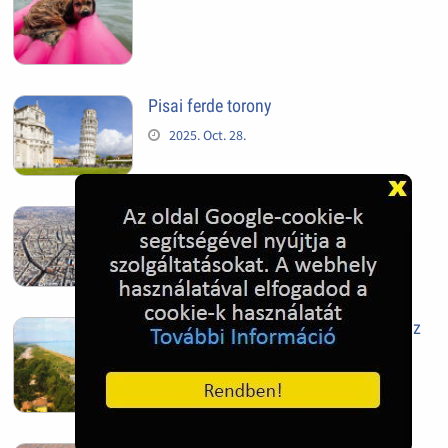
Pisai ferde torony
2025. Oct. 28.
Szeged
2025. Oct. 28.
Siófok, mielőtt beépült az Aranypart az
1970-es évek elején
2024. Nov. 17.