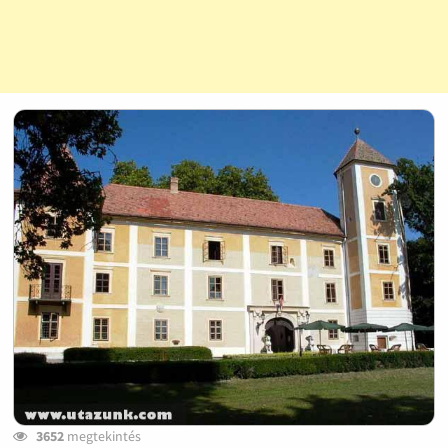
3652
megtekintés