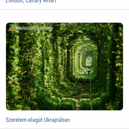
London, Canary Wharf
Szerelem-alagút Ukrajnában