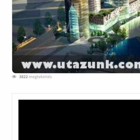
3822
megtekintés