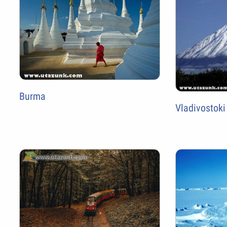
Burma
Vladivostoki