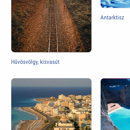
Antarktisz
Hűvösvölgy, kisvasút