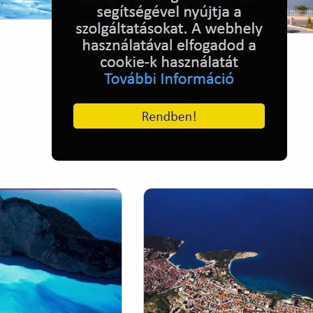
Neszebár - Bulgária