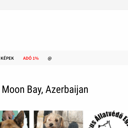
KÉPEK
ADÓ 1%
@
l Moon Bay, Azerbaijan