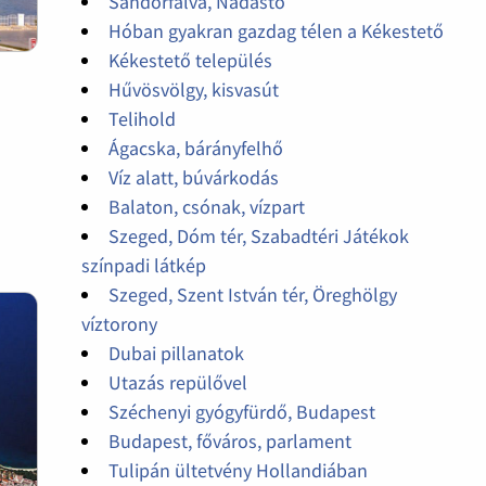
Sándorfalva, Nádastó
Hóban gyakran gazdag télen a Kékestető
Kékestető település
Hűvösvölgy, kisvasút
Telihold
Ágacska, bárányfelhő
Víz alatt, búvárkodás
Balaton, csónak, vízpart
Szeged, Dóm tér, Szabadtéri Játékok
színpadi látkép
Szeged, Szent István tér, Öreghölgy
víztorony
Dubai pillanatok
Utazás repülővel
Széchenyi gyógyfürdő, Budapest
Budapest, főváros, parlament
Tulipán ültetvény Hollandiában