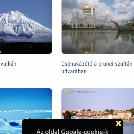
Csónakázótó a brunei szultán
 vulkán
udvarában