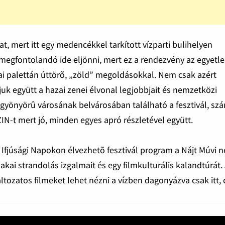
t, mert itt egy medencékkel tarkított vízparti bulihelyen
megfontolandó ide eljönni, mert ez a rendezvény az egyetl
zai palettán úttörõ, „zöld” megoldásokkal. Nem csak azért
tjuk együtt a hazai zenei élvonal legjobbjait és nemzetközi
d gyönyörû városának belvárosában található a fesztivál, sz
SZIN-t mert jó, minden egyes apró részletével együtt.
i Ifjúsági Napokon élvezhetõ fesztivál program a Nájt Múvi n
kai strandolás izgalmait és egy filmkulturális kalandtúrát.
változatos filmeket lehet nézni a vízben dagonyázva csak itt,