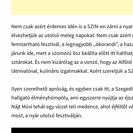
Nem csak azért érdemes idén is a SZIN-en zárni a nyara
élvezhetjük az utolsó meleg napokat. Nem csak azért 
fenntartható fesztivál, a legnagyobb „ökorandi”, a ha
járunk ide, mert a szomorú õsz beállta elõtt itt hallha
sztárokat. És nem kizárólag az a vonzó, hogy az Alföl
látnivalóval, kulináris izgalmakkal. Azért szeretjük a 
Ilyen szerethetõ apróság, és egyben csak itt, a Szeged
hallgató élményhömpöly, ami egyszerre nyújtja az éjsza
Nájt Múvi tehát egy vízzel teli medence, ahol éjféltõl 
most, a nyár utolsó fesztiválján.