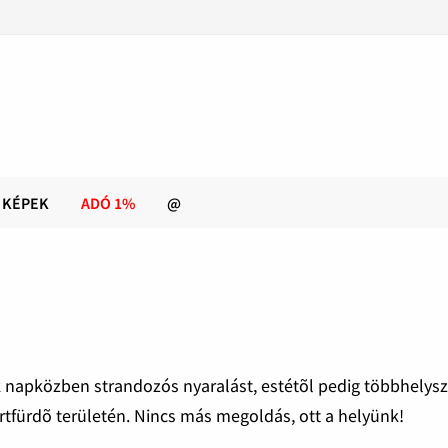
KÉPEK
ADÓ 1%
@
pok napközben strandozós nyaralást, estétõl pedig többhelys
artfürdõ területén. Nincs más megoldás, ott a helyünk!