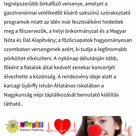
legnépszerûbb birkafõzõ versenye, amelyet a
gasztronómiai vetélkedõt kísérõ sokszínû szórakoztató
programok miatt az idén már fesztiválként hirdettek
meg a fõszervezõk, a helyi önkormányzat és a Magyar
Nóta és Dal Alapítvány; a fõzõcsapatok hagyományosan
szombaton versengenek azért, ki tudja a legfinomabb
pörköltet elkészíteni. A nyitónap délutánján több,
fõként a fiatalok által kedvelt zenekar koncertjét
élvezhette a közönség. A rendezvény ideje alatt a
karcagi Gyõrffy István Általános Iskolában a
Nagykunság népi táplálkozását bemutató kiállítás
látható.