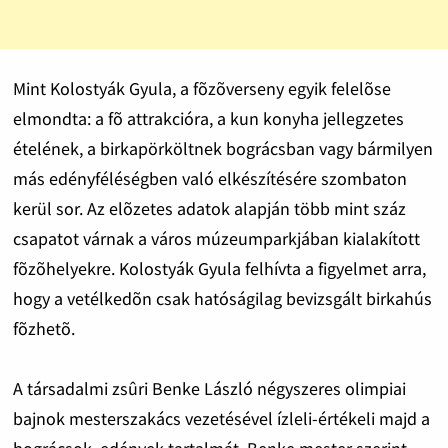
Mint Kolostyák Gyula, a fõzõverseny egyik felelõse
elmondta: a fõ attrakcióra, a kun konyha jellegzetes
ételének, a birkapörköltnek bográcsban vagy bármilyen
más edényféléségben való elkészítésére szombaton
kerül sor. Az elõzetes adatok alapján több mint száz
csapatot várnak a város múzeumparkjában kialakított
fõzõhelyekre. Kolostyák Gyula felhívta a figyelmet arra,
hogy a vetélkedõn csak hatóságilag bevizsgált birkahús
fõzhetõ.
A társadalmi zsûri Benke László négyszeres olimpiai
bajnok mesterszakács vezetésével ízleli-értékeli majd a