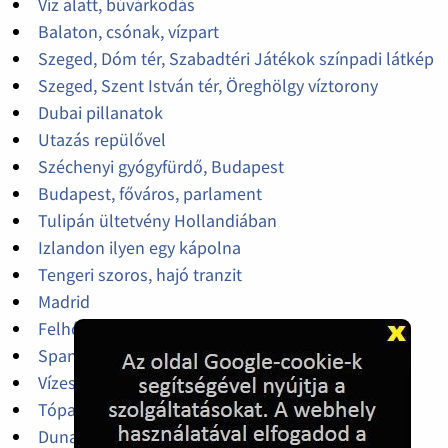
Víz alatt, búvárkodás
Balaton, csónak, vízpart
Szeged, Dóm tér, Szabadtéri Játékok színpadi látkép
Szeged, Szent István tér, Öreghölgy víztorony
Dubai pillanatok
Utazás repülővel
Széchenyi gyógyfürdő, Budapest
Budapest, főváros, parlament
Tulipán ültetvény Hollandiában
Izlandon ilyen egy kápolna
Tengeri szoros, hajó tranzit
Madrid
Felhőkarcolók között
Spanyol üdülés, tengerpart
Vízesés
Tóparti vár
Duna-part