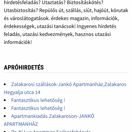
hirdetésfeladás? Utaztatás? Biztosításkötés?
Utasbiztosítás? Repülős út, szállás, síút, hajóút, körutak
és városlátogatások. érdekes magazin, információk,
érdekességek, utazási tanácsok! Ingyenes hirdetés
feladás, utazási kedvezmények, hasznos utazási
információk!
APRÓHIRDETÉS
Zalakarosi szállások-Jankó Apartmanház,Zalakaros
Hegyalja utca 14
Fantasztikus lehetőség !
Fantasztikus lehetőség !
Apartmankiadás Zalakaroson-JANKÓ
APARTMANHÁZ
Pe-Ki Lux Apartman Székesfehérvár