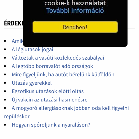
ÉRDEKES, HASZNOS
Amikre szükségünk lehet a nyaralás során
A légiutasok jogai
Változtak a vasúti közlekedés szabályai
A legtöbb borravalót adó országok
Mire figyeljünk, ha autót bérelünk külföldön
Utazás gyerekkel
Egzotikus utazások előtti oltás
Új vakcin az utazási hasmenésre
A mogyoró allergiásoknak jobban oda kell figyelni
repüléskor
Hogyan spóroljunk a nyaraláson?