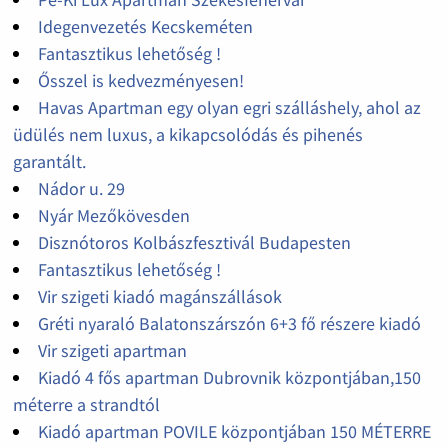
Idegenvezetés Kecskeméten
Fantasztikus lehetőség !
Ősszel is kedvezményesen!
Havas Apartman egy olyan egri szálláshely, ahol az
üdülés nem luxus, a kikapcsolódás és pihenés
garantált.
Nádor u. 29
Nyár Mezőkövesden
Disznótoros Kolbászfesztivál Budapesten
Fantasztikus lehetőség !
Vir szigeti kiadó magánszállások
Gréti nyaraló Balatonszárszón 6+3 fő részere kiadó
Vir szigeti apartman
Kiadó 4 fős apartman Dubrovnik központjában,150
méterre a strandtól
Kiadó apartman POVILE központjában 150 MÉTERRE