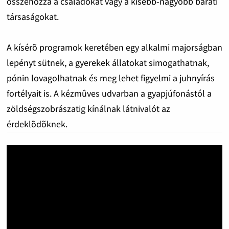
összehozza a családokat vagy a kisebb-nagyobb baráti
társaságokat.
A kísérõ programok keretében egy alkalmi majorságban
lepényt sütnek, a gyerekek állatokat simogathatnak,
pónin lovagolhatnak és meg lehet figyelmi a juhnyírás
fortélyait is. A kézmûves udvarban a gyapjúfonástól a
zöldségszobrászatig kínálnak látnivalót az
érdeklõdõknek.