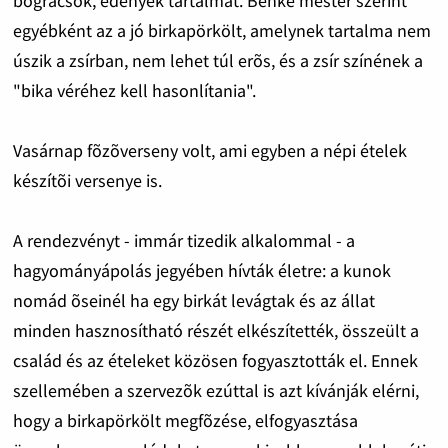
bográcsok, edények tartalmát. Benke mester szerint
egyébként az a jó birkapörkölt, amelynek tartalma nem
úszik a zsírban, nem lehet túl erõs, és a zsír színének a
"bika véréhez kell hasonlítania".
Vasárnap fõzõverseny volt, ami egyben a népi ételek
készítõi versenye is.
A rendezvényt - immár tizedik alkalommal - a
hagyományápolás jegyében hívták életre: a kunok
nomád õseinél ha egy birkát levágtak és az állat
minden hasznosítható részét elkészítették, összeült a
család és az ételeket közösen fogyasztották el. Ennek
szellemében a szervezõk ezúttal is azt kívánják elérni,
hogy a birkapörkölt megfõzése, elfogyasztása