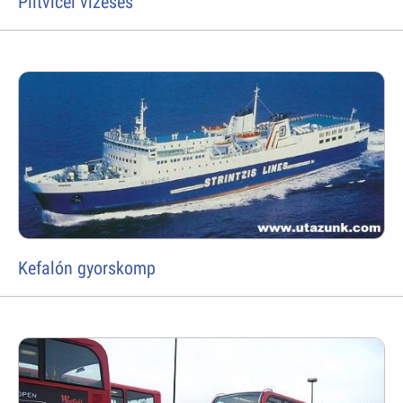
Plitvicei vízesés
Kefalón gyorskomp