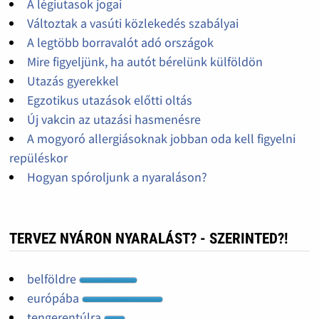
A légiutasok jogai
Változtak a vasúti közlekedés szabályai
A legtöbb borravalót adó országok
Mire figyeljünk, ha autót bérelünk külföldön
Utazás gyerekkel
Egzotikus utazások előtti oltás
Új vakcin az utazási hasmenésre
A mogyoró allergiásoknak jobban oda kell figyelni
repüléskor
Hogyan spóroljunk a nyaraláson?
TERVEZ NYÁRON NYARALÁST? - SZERINTED?!
belföldre
európába
tengerentúlra