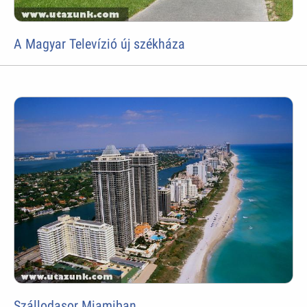
A Magyar Televízió új székháza
Szállodasor Miamiban