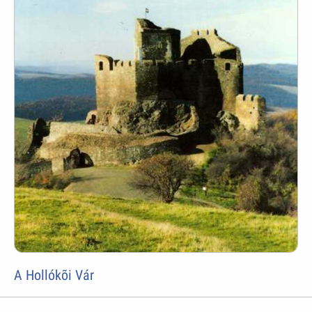
A Hollókõi Vár