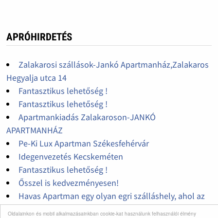
APRÓHIRDETÉS
Zalakarosi szállások-Jankó Apartmanház,Zalakaros
Hegyalja utca 14
Fantasztikus lehetőség !
Fantasztikus lehetőség !
Apartmankiadás Zalakaroson-JANKÓ
APARTMANHÁZ
Pe-Ki Lux Apartman Székesfehérvár
Idegenvezetés Kecskeméten
Fantasztikus lehetőség !
Ősszel is kedvezményesen!
Havas Apartman egy olyan egri szálláshely, ahol az
üdülés nem luxus, a kikapcsolódás és pihenés
Oldalainkon és mobil alkalmazásainkban cookie-kat használunk felhasználói élmény