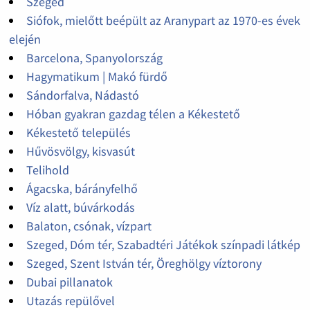
Szeged
Siófok, mielőtt beépült az Aranypart az 1970-es évek
elején
Barcelona, Spanyolország
Hagymatikum | Makó fürdő
Sándorfalva, Nádastó
Hóban gyakran gazdag télen a Kékestető
Kékestető település
Hűvösvölgy, kisvasút
Telihold
Ágacska, bárányfelhő
Víz alatt, búvárkodás
Balaton, csónak, vízpart
Szeged, Dóm tér, Szabadtéri Játékok színpadi látkép
Szeged, Szent István tér, Öreghölgy víztorony
Dubai pillanatok
Utazás repülővel