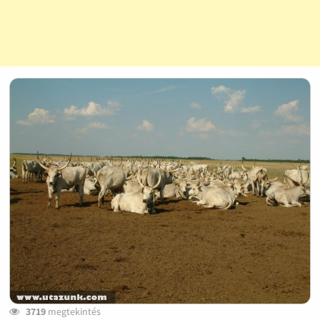
3719
megtekintés