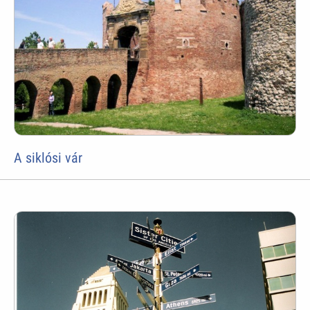
A siklósi vár