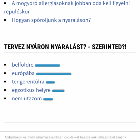
A mogyoró allergiásoknak jobban oda kell figyelni
repüléskor
Hogyan spóroljunk a nyaraláson?
TERVEZ NYÁRON NYARALÁST? - SZERINTED?!
belföldre
európába
tengerentúlra
egzotikus helyre
nem utazom
Oldalainkon és mobil alkalmazásainkban cookie-kat használunk felhasználói élmény