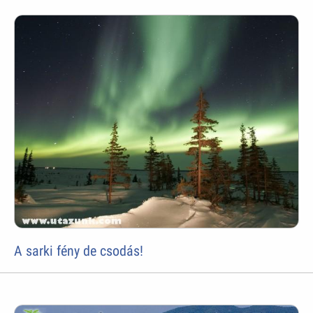
A sarki fény de csodás!