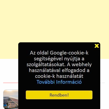
Homokos tengerpart, Lido di Jesolo,
Olaszország
2025. Oct. 28.