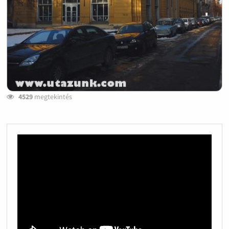
4529
megtekintés