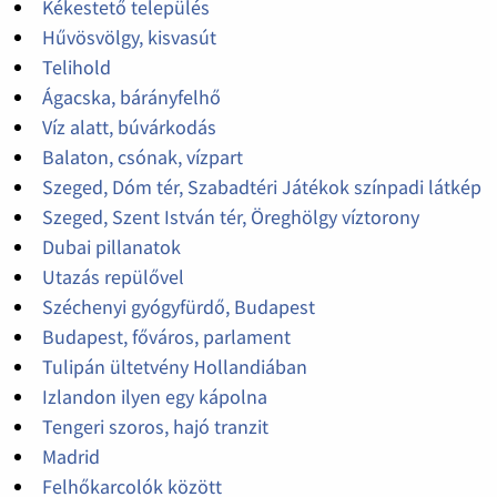
Kékestető település
Hűvösvölgy, kisvasút
Telihold
Ágacska, bárányfelhő
Víz alatt, búvárkodás
Balaton, csónak, vízpart
Szeged, Dóm tér, Szabadtéri Játékok színpadi látkép
Szeged, Szent István tér, Öreghölgy víztorony
Dubai pillanatok
Utazás repülővel
Széchenyi gyógyfürdő, Budapest
Budapest, főváros, parlament
Tulipán ültetvény Hollandiában
Izlandon ilyen egy kápolna
Tengeri szoros, hajó tranzit
Madrid
Felhőkarcolók között