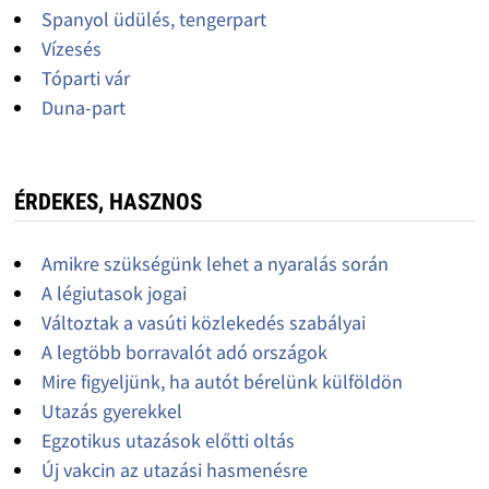
Spanyol üdülés, tengerpart
Vízesés
Tóparti vár
Duna-part
ÉRDEKES, HASZNOS
Amikre szükségünk lehet a nyaralás során
A légiutasok jogai
Változtak a vasúti közlekedés szabályai
A legtöbb borravalót adó országok
Mire figyeljünk, ha autót bérelünk külföldön
Utazás gyerekkel
Egzotikus utazások előtti oltás
Új vakcin az utazási hasmenésre