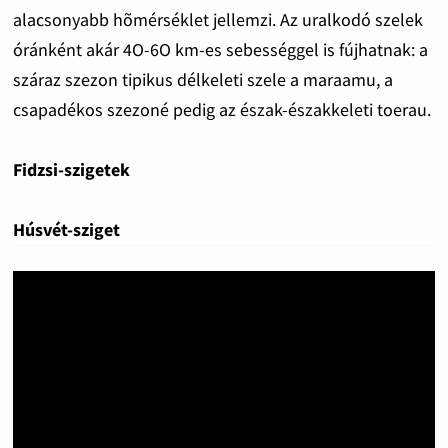
alacsonyabb hõmérséklet jellemzi. Az uralkodó szelek
óránként akár 4O-6O km-es sebességgel is fújhatnak: a
száraz szezon tipikus délkeleti szele a maraamu, a
csapadékos szezoné pedig az észak-északkeleti toerau.
Fidzsi-szigetek
Húsvét-sziget