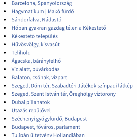
Barcelona, Spanyolország
Hagymatikum | Makó fürdő
Sándorfalva, Nádastó
Hóban gyakran gazdag télen a Kékestető
Kékestető település
Hűvösvölgy, kisvasút
Telihold
Ágacska, bárányfelhő
Víz alatt, búvárkodás
Balaton, csónak, vízpart
Szeged, Dóm tér, Szabadtéri Játékok színpadi látkép
Szeged, Szent István tér, Öreghölgy víztorony
Dubai pillanatok
Utazás repülővel
Széchenyi gyógyfürdő, Budapest
Budapest, főváros, parlament
Tulipán ültetvény Hollandiában