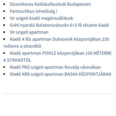
Disznótoros Kolbászfesztivál Budapesten
Fantasztikus lehetőség !
Vir szigeti kiadó magánszállások
Gréti nyaraló Balatonszárszón 6+3 fő részere kiadó
Vir szigeti apartman
Kiadó 4 fős apartman Dubrovnik központjában,150
méterre a strandtól
Kiadó apartman POVILE központjában 150 MÉTERRE
A STRANDTÓL
Kiadó PAG szigeti apartman Novalja városában
Kiadó KRK szigeti apartman BASKA KÖZPONTJÁBAN