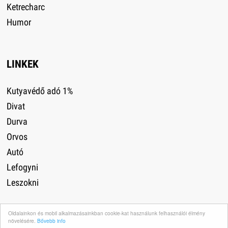
Ketrecharc
Humor
LINKEK
Kutyavédő adó 1%
Divat
Durva
Orvos
Autó
Lefogyni
Leszokni
Oldalainkon és mobil alkalmazásainkban cookie-kat használunk felhasználói élmény
növelésére.
Bővebb info