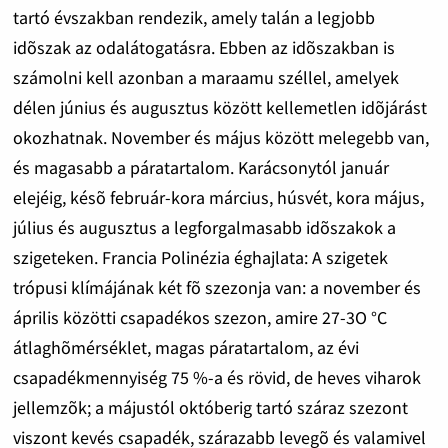
tartó évszakban rendezik, amely talán a legjobb
idõszak az odalátogatásra. Ebben az idõszakban is
számolni kell azonban a maraamu széllel, amelyek
délen június és augusztus között kellemetlen idõjárást
okozhatnak. November és május között melegebb van,
és magasabb a páratartalom. Karácsonytól január
elejéig, késõ február-kora március, húsvét, kora május,
július és augusztus a legforgalmasabb idõszakok a
szigeteken. Francia Polinézia éghajlata: A szigetek
trópusi klímájának két fõ szezonja van: a november és
április közötti csapadékos szezon, amire 27-3O °C
átlaghõmérséklet, magas páratartalom, az évi
csapadékmennyiség 75 %-a és rövid, de heves viharok
jellemzõk; a májustól októberig tartó száraz szezont
viszont kevés csapadék, szárazabb levegõ és valamivel