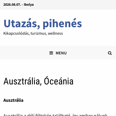
2026.08.07. - Ibolya
Utazás, pihenés
Kikapcsolódás, turizmus, wellness
MENU
Ausztrália, Óceánia
Ausztrália
Ausztrália a déli féltekén található, így amikor nálunk