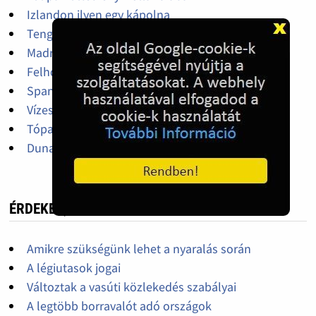
Izlandon ilyen egy kápolna
Tengeri szoros, hajó tranzit
Madrid
Felhőkarcolók között
Spanyol üdülés, tengerpart
Vízesés
Tóparti vár
Duna-part
ÉRDEKES, HASZNOS
Amikre szükségünk lehet a nyaralás során
A légiutasok jogai
Változtak a vasúti közlekedés szabályai
A legtöbb borravalót adó országok