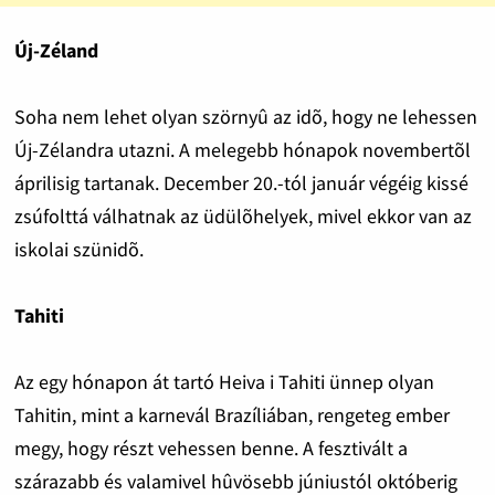
Új-Zéland
Soha nem lehet olyan szörnyû az idõ, hogy ne lehessen
Új-Zélandra utazni. A melegebb hónapok novembertõl
áprilisig tartanak. December 20.-tól január végéig kissé
zsúfolttá válhatnak az üdülõhelyek, mivel ekkor van az
iskolai szünidõ.
Tahiti
Az egy hónapon át tartó Heiva i Tahiti ünnep olyan
Tahitin, mint a karnevál Brazíliában, rengeteg ember
megy, hogy részt vehessen benne. A fesztivált a
szárazabb és valamivel hûvösebb júniustól októberig