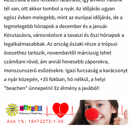
tél van, ott akkor tombol a nyár. Az idõjárás ugyan
egész évben melegebb, mint az európai idõjárás, de a
legmelegebb hónapok a december és a január.
Körutazásra, városnézésre a tavaszi és õszi hónapok a
legalkalmasabbak. Az ország északi része a trópusi
övezethez tartozik, novembertõl márciusig lehet
számítani rövid, ám annál hevesebb záporokra,
monszunszerû esõzésekre. Igazi furcsaság a karácsonyt
a nyár közepén, +35 fokban, hó nélkül, a helyi
"beachen" ünnepelni! Ez élmény a javából!