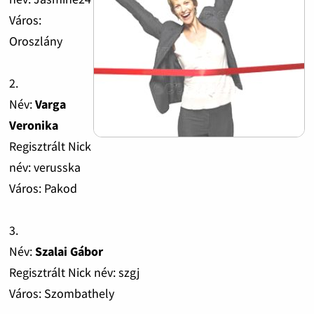
Város:
Oroszlány
2.
Név:
Varga
Veronika
Regisztrált Nick
név: verusska
Város: Pakod
3.
Név:
Szalai Gábor
Regisztrált Nick név: szgj
Város: Szombathely