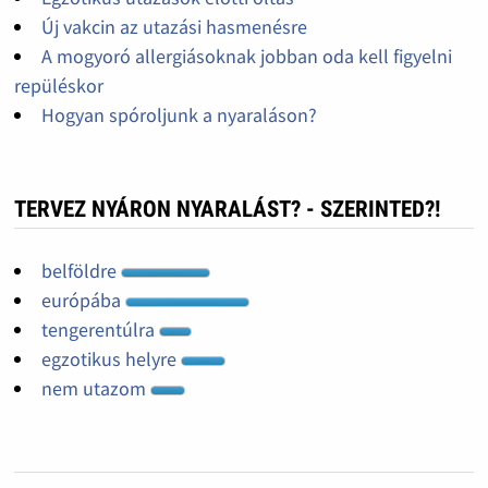
Új vakcin az utazási hasmenésre
A mogyoró allergiásoknak jobban oda kell figyelni
repüléskor
Hogyan spóroljunk a nyaraláson?
TERVEZ NYÁRON NYARALÁST? - SZERINTED?!
belföldre
európába
tengerentúlra
egzotikus helyre
nem utazom