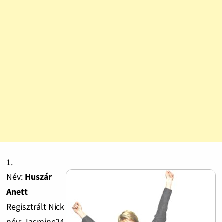
1.
Név:
Huszár
Anett
Regisztrált Nick
név: Jasmine24