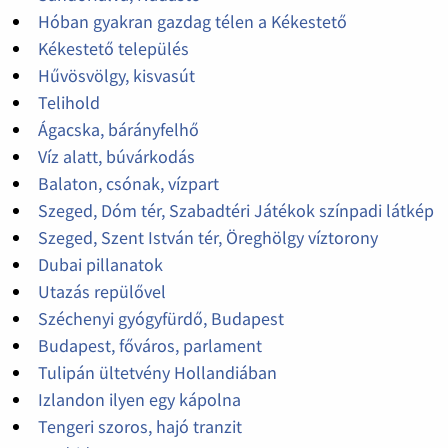
Hóban gyakran gazdag télen a Kékestető
Kékestető település
Hűvösvölgy, kisvasút
Telihold
Ágacska, bárányfelhő
Víz alatt, búvárkodás
Balaton, csónak, vízpart
Szeged, Dóm tér, Szabadtéri Játékok színpadi látkép
Szeged, Szent István tér, Öreghölgy víztorony
Dubai pillanatok
Utazás repülővel
Széchenyi gyógyfürdő, Budapest
Budapest, főváros, parlament
Tulipán ültetvény Hollandiában
Izlandon ilyen egy kápolna
Tengeri szoros, hajó tranzit