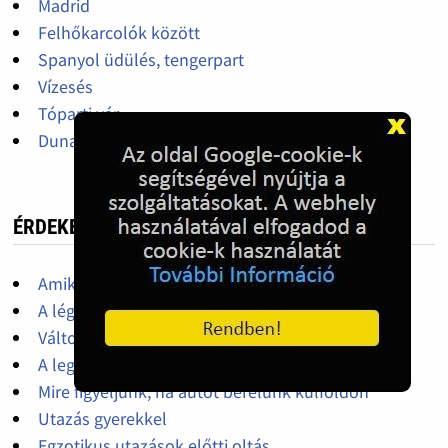
Madrid
Felhőkarcolók között
Spanyol üdülés, tengerpart
Vízesés
Tóparti vár
Duna-part
ÉRDEKES, HASZNOS
Amikre szükségünk lehet a nyaralás során
A légiutasok jogai
Változtak a vasúti közlekedés szabályai
A legtöbb borravalót adó országok
Mire figyeljünk, ha autót bérelünk külföldön
Utazás gyerekkel
Egzotikus utazások előtti oltás