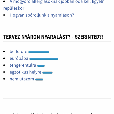
A mogyoró allergiásoknak jobban oda kell figyelni
repüléskor
Hogyan spóroljunk a nyaraláson?
TERVEZ NYÁRON NYARALÁST? - SZERINTED?!
belföldre
európába
tengerentúlra
egzotikus helyre
nem utazom