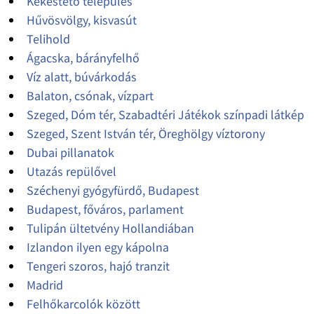
Kékestető település
Hűvösvölgy, kisvasút
Telihold
Ágacska, bárányfelhő
Víz alatt, búvárkodás
Balaton, csónak, vízpart
Szeged, Dóm tér, Szabadtéri Játékok színpadi látkép
Szeged, Szent István tér, Öreghölgy víztorony
Dubai pillanatok
Utazás repülővel
Széchenyi gyógyfürdő, Budapest
Budapest, főváros, parlament
Tulipán ültetvény Hollandiában
Izlandon ilyen egy kápolna
Tengeri szoros, hajó tranzit
Madrid
Felhőkarcolók között