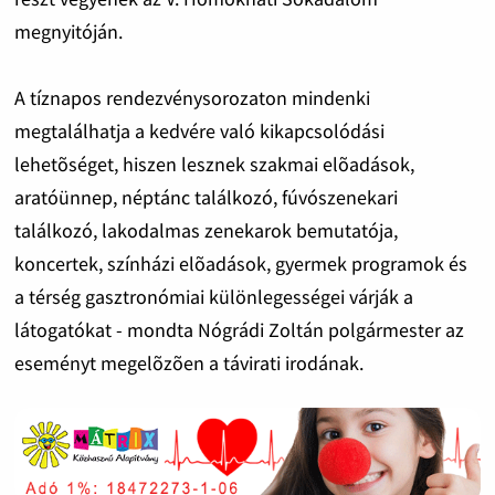
megnyitóján.
A tíznapos rendezvénysorozaton mindenki
megtalálhatja a kedvére való kikapcsolódási
lehetõséget, hiszen lesznek szakmai elõadások,
aratóünnep, néptánc találkozó, fúvószenekari
találkozó, lakodalmas zenekarok bemutatója,
koncertek, színházi elõadások, gyermek programok és
a térség gasztronómiai különlegességei várják a
látogatókat - mondta Nógrádi Zoltán polgármester az
eseményt megelõzõen a távirati irodának.