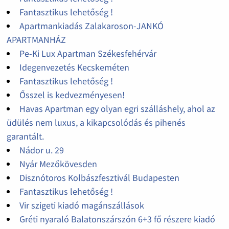
Fantasztikus lehetőség !
Apartmankiadás Zalakaroson-JANKÓ
APARTMANHÁZ
Pe-Ki Lux Apartman Székesfehérvár
Idegenvezetés Kecskeméten
Fantasztikus lehetőség !
Ősszel is kedvezményesen!
Havas Apartman egy olyan egri szálláshely, ahol az
üdülés nem luxus, a kikapcsolódás és pihenés
garantált.
Nádor u. 29
Nyár Mezőkövesden
Disznótoros Kolbászfesztivál Budapesten
Fantasztikus lehetőség !
Vir szigeti kiadó magánszállások
Gréti nyaraló Balatonszárszón 6+3 fő részere kiadó