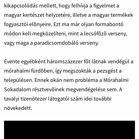
kikapcsolódás mellett, hogy felhívja a figyelmet a
magyar kertészet helyzetére, illetve a magyar termékek
fogyasztói elõnyeire. Ezt ma már olyan formabontó
módon kell megközelíteni, mint a lecsófõzõ verseny,
vagy maga a paradicsomdobáló verseny.
Évente egyébként háromszázezer fõt látnak vendégül a
mórahalmi fürdõben, így megszokták a pezsgést a
településen. Ennek okán nem probléma a Mórahalmi
Sokadalom résztvevõinek megvendégelése sem. A
tavalyi tizenötezer látogatói szám idei további
növekedett.