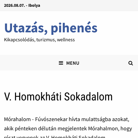
2026.08.07. - Ibolya
Utazás, pihenés
Kikapcsolódás, turizmus, wellness
MENU
V. Homokháti Sokadalom
Mórahalom - Fúvószenekar hívta mulattságba azokat,
akik pénteken délután megjelentek Mórahalmon, hogy
részt vegyenek az V. Homokháti Sokadalom