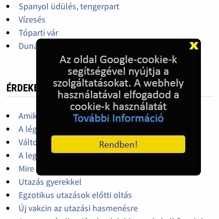
Spanyol üdülés, tengerpart
Vízesés
Tóparti vár
Duna-part
ÉRDEKES, HASZNOS
Amikre szükségünk lehet a nyaralás során
A légiutasok jogai
Változtak a vasúti közlekedés szabályai
A legtöbb borravalót adó országok
Mire figyeljünk, ha autót bérelünk külföldön
Utazás gyerekkel
Egzotikus utazások előtti oltás
Új vakcin az utazási hasmenésre