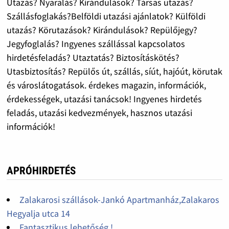
Utazás? Nyaralás? Kirándulások? Társas utazás?
Szállásfoglakás?Belföldi utazási ajánlatok? Külföldi
utazás? Körutazások? Kirándulások? Repülőjegy?
Jegyfoglalás? Ingyenes szállással kapcsolatos
hirdetésfeladás? Utaztatás? Biztosításkötés?
Utasbiztosítás? Repülős út, szállás, síút, hajóút, körutak
és városlátogatások. érdekes magazin, információk,
érdekességek, utazási tanácsok! Ingyenes hirdetés
feladás, utazási kedvezmények, hasznos utazási
információk!
APRÓHIRDETÉS
Zalakarosi szállások-Jankó Apartmanház,Zalakaros
Hegyalja utca 14
Fantasztikus lehetőség !