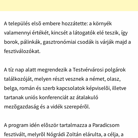
A település elsõ embere hozzátette: a környék
valamennyi értékét, kincsét a látogatók elé teszik, így
borok, pálinkák, gasztronómiai csodák is várják majd a
fesztiválozókat.
A tíz nap alatt megrendezik a Testvérvárosi polgárok
találkozóját, melyen részt vesznek a német, olasz,
belga, román és szerb kapcsolatok képviselõi, illetve
tartanak uniós konferenciát az átalakuló
mezõgazdaság és a vidék szerepérõl.
A program idén elõször tartalmazza a Paradicsom
fesztivált, melyrõl Nógrádi Zoltán elárulta, a célja, a