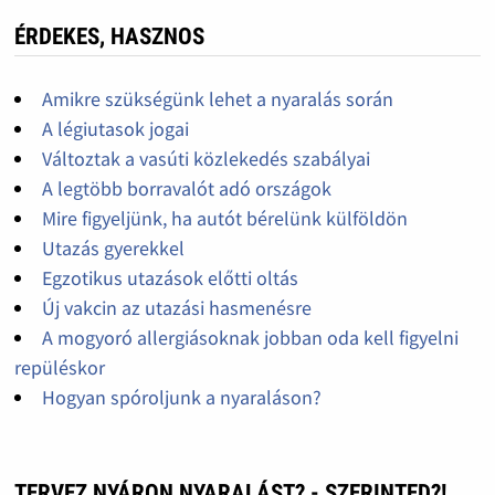
ÉRDEKES, HASZNOS
Amikre szükségünk lehet a nyaralás során
A légiutasok jogai
Változtak a vasúti közlekedés szabályai
A legtöbb borravalót adó országok
Mire figyeljünk, ha autót bérelünk külföldön
Utazás gyerekkel
Egzotikus utazások előtti oltás
Új vakcin az utazási hasmenésre
A mogyoró allergiásoknak jobban oda kell figyelni
repüléskor
Hogyan spóroljunk a nyaraláson?
TERVEZ NYÁRON NYARALÁST? - SZERINTED?!