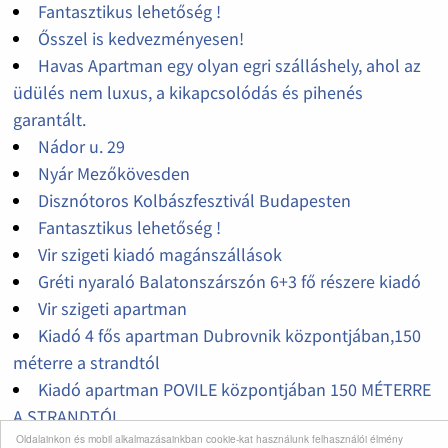
Fantasztikus lehetőség !
Ősszel is kedvezményesen!
Havas Apartman egy olyan egri szálláshely, ahol az
üdülés nem luxus, a kikapcsolódás és pihenés
garantált.
Nádor u. 29
Nyár Mezőkövesden
Disznótoros Kolbászfesztivál Budapesten
Fantasztikus lehetőség !
Vir szigeti kiadó magánszállások
Gréti nyaraló Balatonszárszón 6+3 fő részere kiadó
Vir szigeti apartman
Kiadó 4 fős apartman Dubrovnik központjában,150
méterre a strandtól
Kiadó apartman POVILE központjában 150 MÉTERRE
A STRANDTÓL
Oldalainkon és mobil alkalmazásainkban cookie-kat használunk felhasználói élmény
Kiadó PAG szigeti apartman Novalja városában