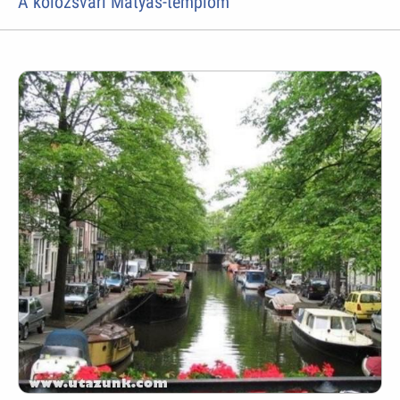
A kolozsvári Mátyás-templom