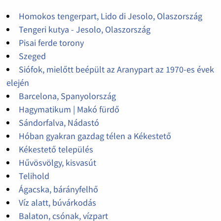
Homokos tengerpart, Lido di Jesolo, Olaszország
Tengeri kutya - Jesolo, Olaszország
Pisai ferde torony
Szeged
Siófok, mielőtt beépült az Aranypart az 1970-es évek
elején
Barcelona, Spanyolország
Hagymatikum | Makó fürdő
Sándorfalva, Nádastó
Hóban gyakran gazdag télen a Kékestető
Kékestető település
Hűvösvölgy, kisvasút
Telihold
Ágacska, bárányfelhő
Víz alatt, búvárkodás
Balaton, csónak, vízpart