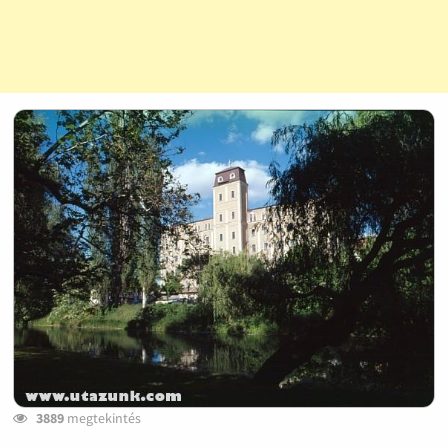
3889
megtekintés