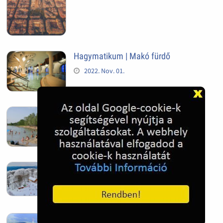
Hagymatikum | Makó fürdő
2022. Nov. 01.
Sándorfalva, Nádastó
2022. Nov. 01.
Hóban gyakran gazdag télen a
Kékestető
2022. Nov. 01.
Kékestető település