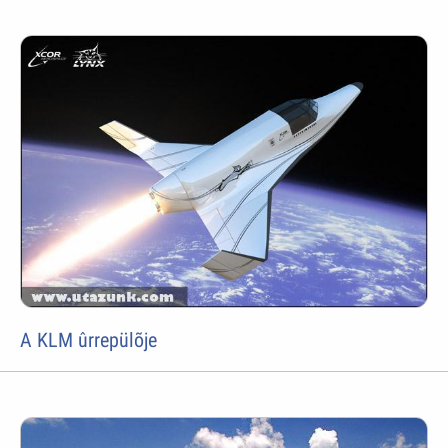
A KLM ûrrepülõje