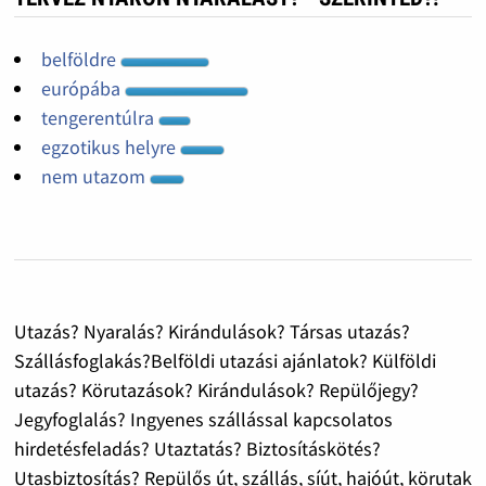
belföldre
európába
tengerentúlra
egzotikus helyre
nem utazom
Utazás? Nyaralás? Kirándulások? Társas utazás?
Szállásfoglakás?Belföldi utazási ajánlatok? Külföldi
utazás? Körutazások? Kirándulások? Repülőjegy?
Jegyfoglalás? Ingyenes szállással kapcsolatos
hirdetésfeladás? Utaztatás? Biztosításkötés?
Utasbiztosítás? Repülős út, szállás, síút, hajóút, körutak