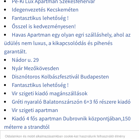
Pe-Ki Lux Apartman Székesfehérvár
Idegenvezetés Kecskeméten
Fantasztikus lehetőség !
Ősszel is kedvezményesen!
Havas Apartman egy olyan egri szálláshely, ahol az
üdülés nem luxus, a kikapcsolódás és pihenés
garantált.
Nádor u. 29
Nyár Mezőkövesden
Disznótoros Kolbászfesztivál Budapesten
Fantasztikus lehetőség !
Vir szigeti kiadó magánszállások
Gréti nyaraló Balatonszárszón 6+3 fő részere kiadó
Vir szigeti apartman
Kiadó 4 fős apartman Dubrovnik központjában,150
méterre a strandtól
Kiadó apartman POVILE központjában 150 MÉTERRE
Oldalainkon és mobil alkalmazásainkban cookie-kat használunk felhasználói élmény