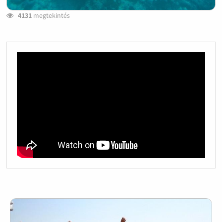
4131
megtekintés