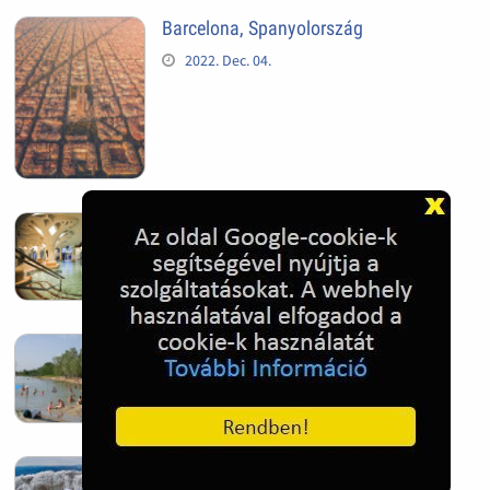
Barcelona, Spanyolország
2022. Dec. 04.
Hagymatikum | Makó fürdő
2022. Nov. 01.
Sándorfalva, Nádastó
2022. Nov. 01.
Hóban gyakran gazdag télen a