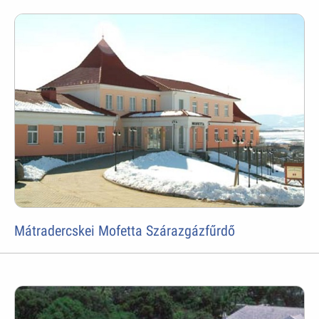
Mátradercskei Mofetta Szárazgázfűrdő