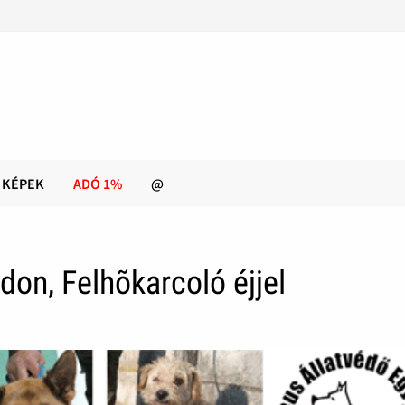
KÉPEK
ADÓ 1%
@
don, Felhõkarcoló éjjel