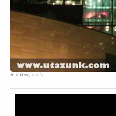
3414
megtekintés