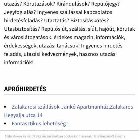
utazás? Körutazások? Kirándulások? Repülőjegy?
Jegyfoglalás? Ingyenes szállással kapcsolatos
hirdetésfeladás? Utaztatás? Biztosításkötés?
Utasbiztosítás? Repülős út, szállás, síút, hajóút, körutak
és városlátogatások. érdekes magazin, információk,
érdekességek, utazási tanácsok! Ingyenes hirdetés
feladás, utazási kedvezmények, hasznos utazási
információk!
APRÓHIRDETÉS
Zalakarosi szállások-Jankó Apartmanház,Zalakaros
Hegyalja utca 14
Fantasztikus lehetőség !
Fantasztikus lehetőség !
Oldalainkon és mobil alkalmazásainkban cookie-kat használunk felhasználói élmény