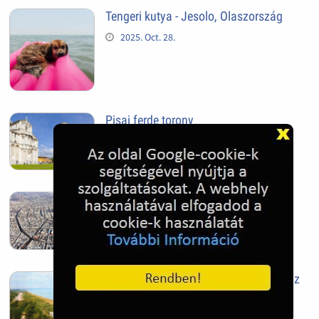
Tengeri kutya - Jesolo, Olaszország
2025. Oct. 28.
Pisai ferde torony
2025. Oct. 28.
Szeged
2025. Oct. 28.
Siófok, mielőtt beépült az Aranypart az
1970-es évek elején
2024. Nov. 17.