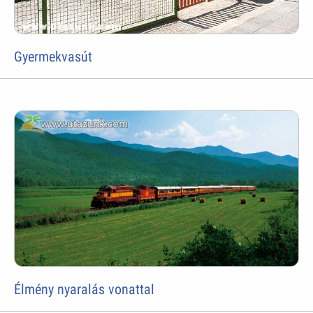
Gyermekvasút
Élmény nyaralás vonattal