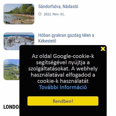
Sándorfalva, Nádastó
2022. Nov. 01.
Hóban gyakran gazdag télen a
Kékestető
2022. Nov. 01.
Kékestető település
2022. Nov. 01.
LONDONI UTCAKÉP 3. - UTAZÁS, ÉLMÉNY