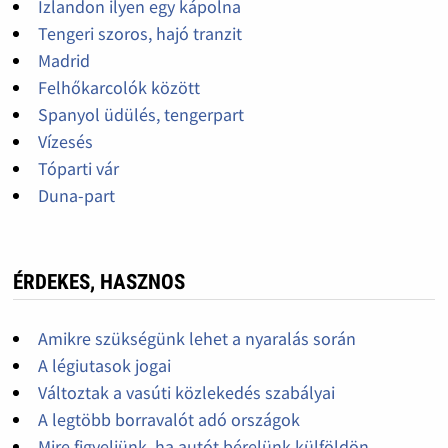
Izlandon ilyen egy kápolna
Tengeri szoros, hajó tranzit
Madrid
Felhőkarcolók között
Spanyol üdülés, tengerpart
Vízesés
Tóparti vár
Duna-part
ÉRDEKES, HASZNOS
Amikre szükségünk lehet a nyaralás során
A légiutasok jogai
Változtak a vasúti közlekedés szabályai
A legtöbb borravalót adó országok
Mire figyeljünk, ha autót bérelünk külföldön