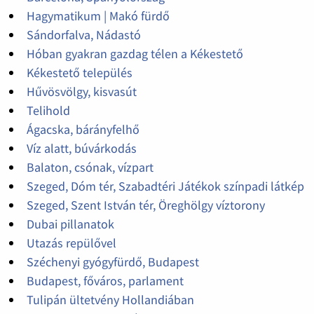
Hagymatikum | Makó fürdő
Sándorfalva, Nádastó
Hóban gyakran gazdag télen a Kékestető
Kékestető település
Hűvösvölgy, kisvasút
Telihold
Ágacska, bárányfelhő
Víz alatt, búvárkodás
Balaton, csónak, vízpart
Szeged, Dóm tér, Szabadtéri Játékok színpadi látkép
Szeged, Szent István tér, Öreghölgy víztorony
Dubai pillanatok
Utazás repülővel
Széchenyi gyógyfürdő, Budapest
Budapest, főváros, parlament
Tulipán ültetvény Hollandiában