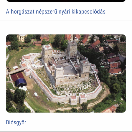
A horgászat népszerű nyári kikapcsolódás
Diósgyõr