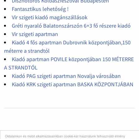
Disznótoros Kolbászfesztivál Budapesten
Fantasztikus lehetőség !
Vir szigeti kiadó magánszállások
Gréti nyaraló Balatonszárszón 6+3 fő részere kiadó
Vir szigeti apartman
Kiadó 4 fős apartman Dubrovnik központjában,150
méterre a strandtól
Kiadó apartman POVILE központjában 150 MÉTERRE
A STRANDTÓL
Kiadó PAG szigeti apartman Novalja városában
Kiadó KRK szigeti apartman BASKA KÖZPONTJÁBAN
Oldalainkon és mobil alkalmazásainkban cookie-kat használunk felhasználói élmény