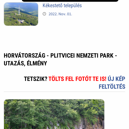
Kékestető település
2022. Nov. 01.
HORVÁTORSZÁG - PLITVICEI NEMZETI PARK -
UTAZÁS, ÉLMÉNY
TETSZIK?
TÖLTS FEL FOTÓT TE IS!
ÚJ KÉP
FELTÖLTÉS