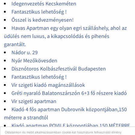
Idegenvezetés Kecskeméten
Fantasztikus lehetőség !
Ősszel is kedvezményesen!
Havas Apartman egy olyan egri szálláshely, ahol az
üdülés nem luxus, a kikapcsolódás és pihenés
garantált.
Nádor u. 29
Nyár Mezőkövesden
Disznótoros Kolbászfesztivál Budapesten
Fantasztikus lehetőség !
Vir szigeti kiadó magánszállások
Gréti nyaraló Balatonszárszón 6+3 fő részere kiadó
Vir szigeti apartman
Kiadó 4 fős apartman Dubrovnik központjában,150
méterre a strandtól
Kiadó apartman POVILE központjában 150 MÉTERRE
Oldalainkon és mobil alkalmazásainkban cookie-kat használunk felhasználói élmény
A STRANDTÓL