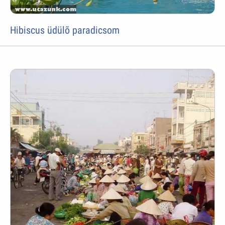
Hibiscus üdülõ paradicsom