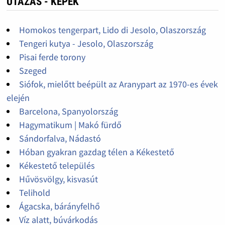
UTAZÁS - KÉPEK
Homokos tengerpart, Lido di Jesolo, Olaszország
Tengeri kutya - Jesolo, Olaszország
Pisai ferde torony
Szeged
Siófok, mielőtt beépült az Aranypart az 1970-es évek
elején
Barcelona, Spanyolország
Hagymatikum | Makó fürdő
Sándorfalva, Nádastó
Hóban gyakran gazdag télen a Kékestető
Kékestető település
Hűvösvölgy, kisvasút
Telihold
Ágacska, bárányfelhő
Víz alatt, búvárkodás