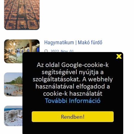
Hagymatikum | Makó fürdő
2022. Nov. 01.
Sándorfalva, Nádastó
2022. Nov. 01.
Hóban gyakran gazdag télen a
Kékestető
2022. Nov. 01.