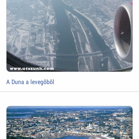
A Duna a levegõbõl