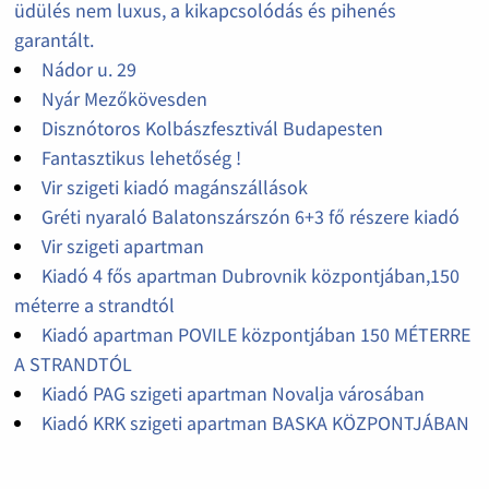
üdülés nem luxus, a kikapcsolódás és pihenés
garantált.
Nádor u. 29
Nyár Mezőkövesden
Disznótoros Kolbászfesztivál Budapesten
Fantasztikus lehetőség !
Vir szigeti kiadó magánszállások
Gréti nyaraló Balatonszárszón 6+3 fő részere kiadó
Vir szigeti apartman
Kiadó 4 fős apartman Dubrovnik központjában,150
méterre a strandtól
Kiadó apartman POVILE központjában 150 MÉTERRE
A STRANDTÓL
Kiadó PAG szigeti apartman Novalja városában
Kiadó KRK szigeti apartman BASKA KÖZPONTJÁBAN