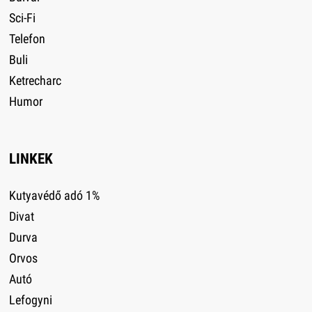
Sci-Fi
Telefon
Buli
Ketrecharc
Humor
LINKEK
Kutyavédő adó 1%
Divat
Durva
Orvos
Autó
Lefogyni