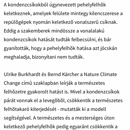
A kondenzcsíkokból úgynevezett pehelyfelhõk
keletkeznek, amelyek felülete mintegy kilencszerese a
repülõgépek nyomán keletkezõ vonalszerû csíknak.
Eddig a szakemberek mindössze a vonalalakú
kondenzcsíkok hatását tudták felbecsülni, és bár
gyanították, hogy a pehelyfelhõk hatása azt jócskán
meghaladja, bizonyítani nem tudták.
Ulrike Burkhardt és Bernd Kärcher a Nature Climate
Change címû szaklapban leírják a természetes
felhõzetre gyakorolt hatást is. Mivel a kondenzcsíkok
párát vonnak el a levegõbõl, csökkentik a természetes
felhõtakaró kiterjedését - mutatták ki a modell
segítségével. A természetes és a mesterséges úton
keletkezõ pehelyfelhõk pedig egyaránt csökkentik a