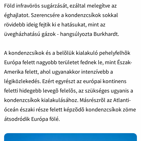
Föld infravörös sugárzását, ezáltal melegítve az
éghajlatot. Szerencsére a kondenzcsíkok sokkal
rövidebb ideig fejtik ki e hatásukat, mint az
üvegházhatású gázok - hangsúlyozta Burkhardt.
A kondenzcsíkok és a belõlük kialakuló pehelyfelhõk
Európa felett nagyobb területet fednek le, mint Észak-
Amerika felett, ahol ugyanakkor intenzívebb a
légiközlekedés. Ezért egyrészt az európai kontinens
feletti hidegebb levegõ felelõs, az szükséges ugyanis a
kondenzcsíkok kialakulásához. Másrészrõl az Atlanti-
óceán északi része felett képzõdõ kondenzcsíkok zöme
átsodródik Európa fölé.