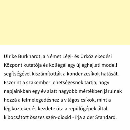
Ulrike Burkhardt, a Német Légi- és Ûrközlekedési
Központ kutatója és kollégái egy új éghajlati modell
segítségével kiszámították a kondenzcsíkok hatását.
Eszerint a szakember lehetségesnek tartja, hogy
napjainkban egy év alatt nagyobb mértékben járulnak
hozzá a felmelegedéshez a világos csíkok, mint a
légiközlekedés kezdete óta a repülõgépek által
kibocsátott összes szén-dioxid - írja a der Standard.