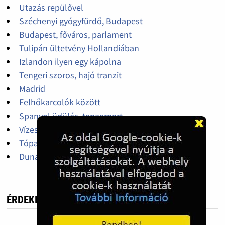
Utazás repülővel
Széchenyi gyógyfürdő, Budapest
Budapest, főváros, parlament
Tulipán ültetvény Hollandiában
Izlandon ilyen egy kápolna
Tengeri szoros, hajó tranzit
Madrid
Felhőkarcolók között
Spanyol üdülés, tengerpart
Vízesés
Tóparti vár
Duna-part
ÉRDEKES, HASZNOS