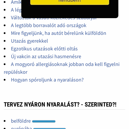
Amikre szükségünk lehet a nyaralás során
A légiutasok jogai
Változtak a vasúti közlekedés szabályai
A legtöbb borravalót adó országok
Mire figyeljünk, ha autót bérelünk külföldön
Utazás gyerekkel
Egzotikus utazások előtti oltás
Új vakcin az utazási hasmenésre
A mogyoró allergiásoknak jobban oda kell figyelni
repüléskor
Hogyan spóroljunk a nyaraláson?
TERVEZ NYÁRON NYARALÁST? - SZERINTED?!
belföldre
európába