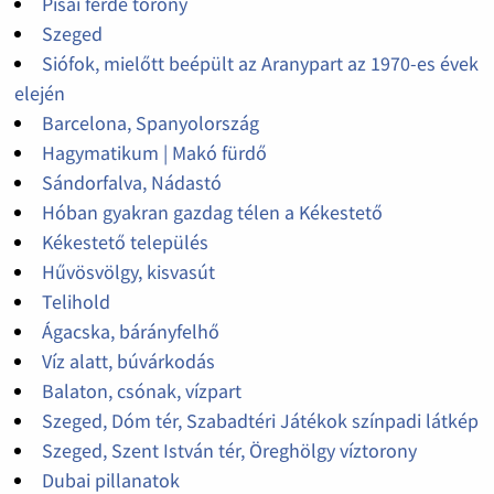
Pisai ferde torony
Szeged
Siófok, mielőtt beépült az Aranypart az 1970-es évek
elején
Barcelona, Spanyolország
Hagymatikum | Makó fürdő
Sándorfalva, Nádastó
Hóban gyakran gazdag télen a Kékestető
Kékestető település
Hűvösvölgy, kisvasút
Telihold
Ágacska, bárányfelhő
Víz alatt, búvárkodás
Balaton, csónak, vízpart
Szeged, Dóm tér, Szabadtéri Játékok színpadi látkép
Szeged, Szent István tér, Öreghölgy víztorony
Dubai pillanatok