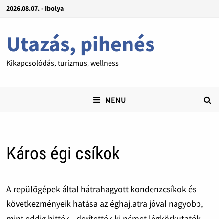
2026.08.07. - Ibolya
Utazás, pihenés
Kikapcsolódás, turizmus, wellness
MENU
Káros égi csíkok
A repülõgépek által hátrahagyott kondenzcsíkok és
következményeik hatása az éghajlatra jóval nagyobb,
mint eddig hitték - derítették ki német légkörkutatók.