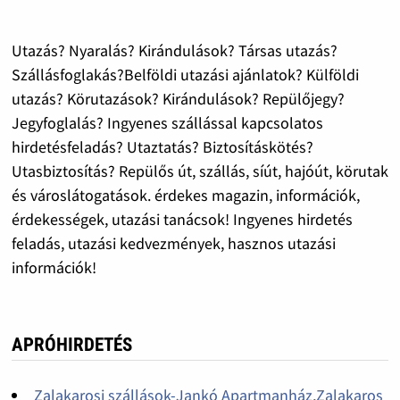
Utazás? Nyaralás? Kirándulások? Társas utazás?
Szállásfoglakás?Belföldi utazási ajánlatok? Külföldi
utazás? Körutazások? Kirándulások? Repülőjegy?
Jegyfoglalás? Ingyenes szállással kapcsolatos
hirdetésfeladás? Utaztatás? Biztosításkötés?
Utasbiztosítás? Repülős út, szállás, síút, hajóút, körutak
és városlátogatások. érdekes magazin, információk,
érdekességek, utazási tanácsok! Ingyenes hirdetés
feladás, utazási kedvezmények, hasznos utazási
információk!
APRÓHIRDETÉS
Zalakarosi szállások-Jankó Apartmanház,Zalakaros