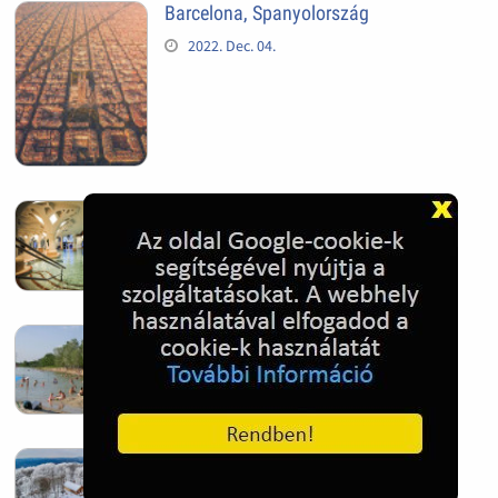
Barcelona, Spanyolország
2022. Dec. 04.
Hagymatikum | Makó fürdő
2022. Nov. 01.
Sándorfalva, Nádastó
2022. Nov. 01.
Hóban gyakran gazdag télen a
Kékestető