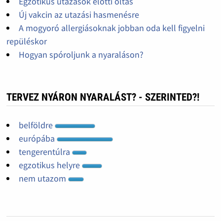
Egzotikus utazások előtti oltás
Új vakcin az utazási hasmenésre
A mogyoró allergiásoknak jobban oda kell figyelni
repüléskor
Hogyan spóroljunk a nyaraláson?
TERVEZ NYÁRON NYARALÁST? - SZERINTED?!
belföldre
európába
tengerentúlra
egzotikus helyre
nem utazom