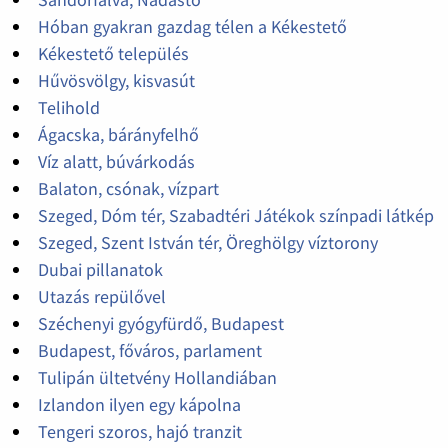
Hóban gyakran gazdag télen a Kékestető
Kékestető település
Hűvösvölgy, kisvasút
Telihold
Ágacska, bárányfelhő
Víz alatt, búvárkodás
Balaton, csónak, vízpart
Szeged, Dóm tér, Szabadtéri Játékok színpadi látkép
Szeged, Szent István tér, Öreghölgy víztorony
Dubai pillanatok
Utazás repülővel
Széchenyi gyógyfürdő, Budapest
Budapest, főváros, parlament
Tulipán ültetvény Hollandiában
Izlandon ilyen egy kápolna
Tengeri szoros, hajó tranzit