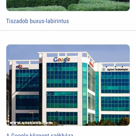
Tiszadob buxus-labirintus
A Google központ székháza