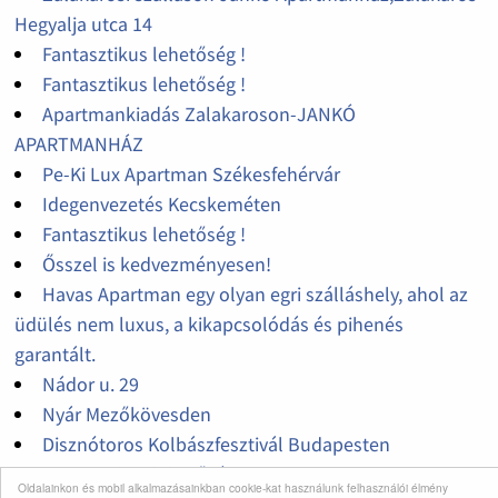
Hegyalja utca 14
Fantasztikus lehetőség !
Fantasztikus lehetőség !
Apartmankiadás Zalakaroson-JANKÓ
APARTMANHÁZ
Pe-Ki Lux Apartman Székesfehérvár
Idegenvezetés Kecskeméten
Fantasztikus lehetőség !
Ősszel is kedvezményesen!
Havas Apartman egy olyan egri szálláshely, ahol az
üdülés nem luxus, a kikapcsolódás és pihenés
garantált.
Nádor u. 29
Nyár Mezőkövesden
Disznótoros Kolbászfesztivál Budapesten
Fantasztikus lehetőség !
Oldalainkon és mobil alkalmazásainkban cookie-kat használunk felhasználói élmény