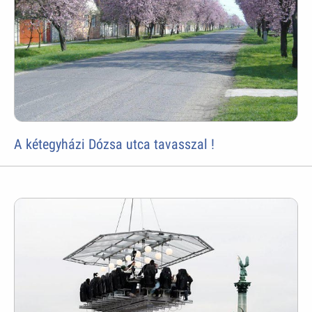
A kétegyházi Dózsa utca tavasszal !