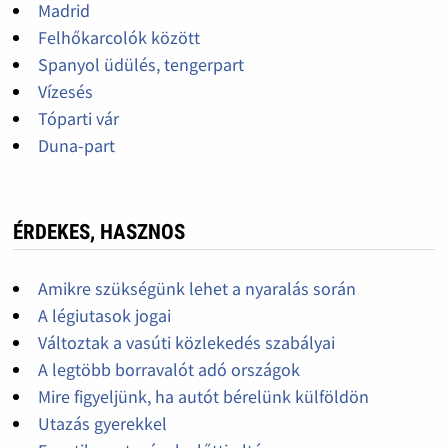
Madrid
Felhőkarcolók között
Spanyol üdülés, tengerpart
Vízesés
Tóparti vár
Duna-part
ÉRDEKES, HASZNOS
Amikre szükségünk lehet a nyaralás során
A légiutasok jogai
Változtak a vasúti közlekedés szabályai
A legtöbb borravalót adó országok
Mire figyeljünk, ha autót bérelünk külföldön
Utazás gyerekkel