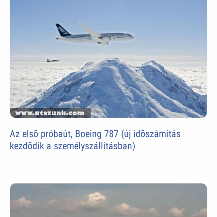
Az elsõ próbaút, Boeing 787 (új idõszámítás
kezdõdik a személyszállításban)