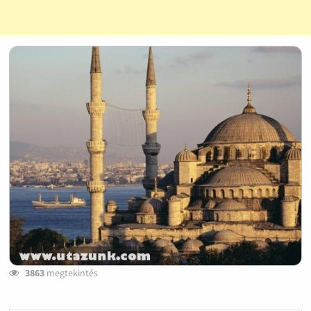
3863
megtekintés