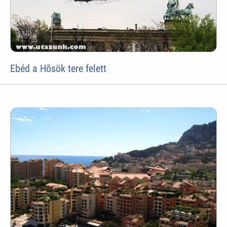
Ebéd a Hõsök tere felett