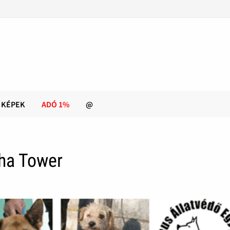
KÉPEK
ADÓ 1%
@
ha Tower