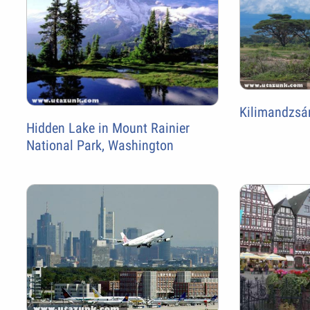
Kilimandzsá
Hidden Lake in Mount Rainier
National Park, Washington