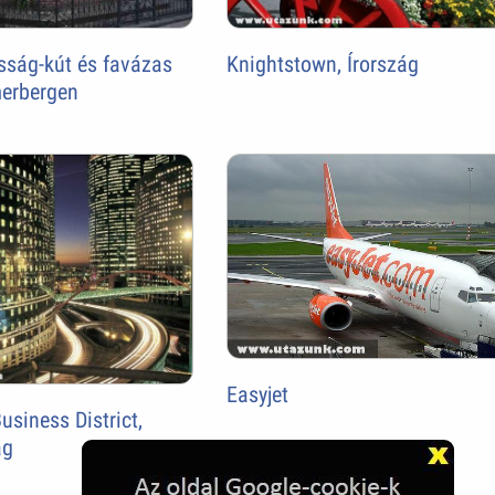
sság-kút és favázas
Knightstown, Írország
erbergen
Easyjet
usiness District,
ág