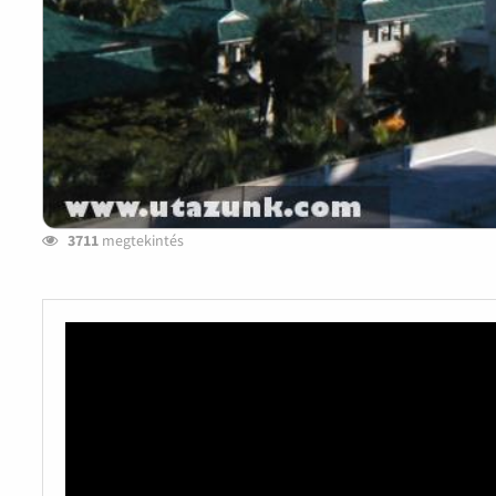
3711
megtekintés