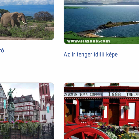
ró
Az ír tenger idilli képe