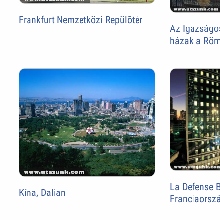
Frankfurt Nemzetközi Repülõtér
Az Igazságo
házak a Röm
La Defense B
Kína, Dalian
Franciaorsz