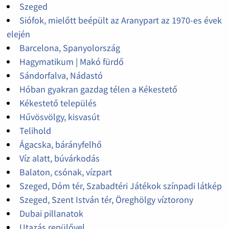
Szeged
Siófok, mielőtt beépült az Aranypart az 1970-es évek
elején
Barcelona, Spanyolország
Hagymatikum | Makó fürdő
Sándorfalva, Nádastó
Hóban gyakran gazdag télen a Kékestető
Kékestető település
Hűvösvölgy, kisvasút
Telihold
Ágacska, bárányfelhő
Víz alatt, búvárkodás
Balaton, csónak, vízpart
Szeged, Dóm tér, Szabadtéri Játékok színpadi látkép
Szeged, Szent István tér, Öreghölgy víztorony
Dubai pillanatok
Utazás repülővel