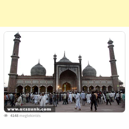
4148
megtekintés