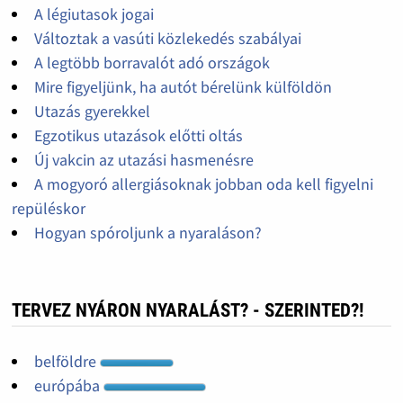
A légiutasok jogai
Változtak a vasúti közlekedés szabályai
A legtöbb borravalót adó országok
Mire figyeljünk, ha autót bérelünk külföldön
Utazás gyerekkel
Egzotikus utazások előtti oltás
Új vakcin az utazási hasmenésre
A mogyoró allergiásoknak jobban oda kell figyelni
repüléskor
Hogyan spóroljunk a nyaraláson?
TERVEZ NYÁRON NYARALÁST? - SZERINTED?!
belföldre
európába