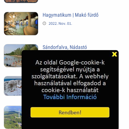
Hagymatikum | Makó fürdő
2022. Nov. 01.
Sándorfalva, Nádastó
2022. Nov. 01.
Hóban gyakran gazdag télen a
Kékestető
2022. Nov. 01.
Kékestető település
2022. Nov. 01.