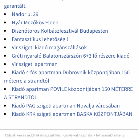
garantált.
Nádor u. 29
Nyár Mezőkövesden
Disznótoros Kolbászfesztivál Budapesten
Fantasztikus lehetőség !
Vir szigeti kiadó magánszállások
Gréti nyaraló Balatonszárszón 6+3 fő részere kiadó
Vir szigeti apartman
Kiadó 4 fős apartman Dubrovnik központjában,150
méterre a strandtól
Kiadó apartman POVILE központjában 150 MÉTERRE
A STRANDTÓL
Kiadó PAG szigeti apartman Novalja városában
Kiadó KRK szigeti apartman BASKA KÖZPONTJÁBAN
Oldalainkon és mobil alkalmazásainkban cookie-kat használunk felhasználói élmény