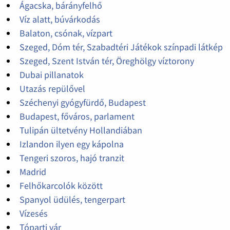
Ágacska, bárányfelhő
Víz alatt, búvárkodás
Balaton, csónak, vízpart
Szeged, Dóm tér, Szabadtéri Játékok színpadi látkép
Szeged, Szent István tér, Öreghölgy víztorony
Dubai pillanatok
Utazás repülővel
Széchenyi gyógyfürdő, Budapest
Budapest, főváros, parlament
Tulipán ültetvény Hollandiában
Izlandon ilyen egy kápolna
Tengeri szoros, hajó tranzit
Madrid
Felhőkarcolók között
Spanyol üdülés, tengerpart
Vízesés
Tóparti vár