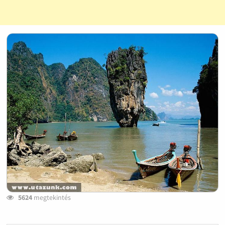
5624
megtekintés