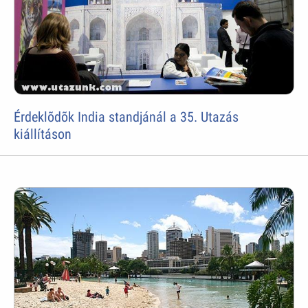
Érdeklõdõk India standjánál a 35. Utazás
kiállításon