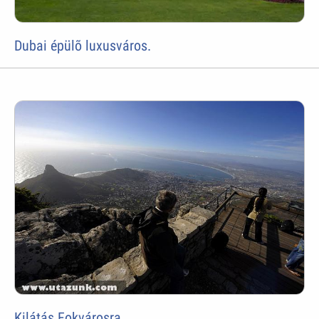
Dubai épülõ luxusváros.
Kilátás Fokvárosra