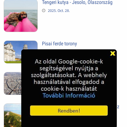
Tengeri kutya - Jesolo, Olaszország
2025. Oct. 28.
Pisai ferde torony
2025. Oct. 28.
Szeged
2025. Oct. 28.
Siófok, mielőtt beépült az Aranypart az
1970-es évek elején
2024. Nov. 17.