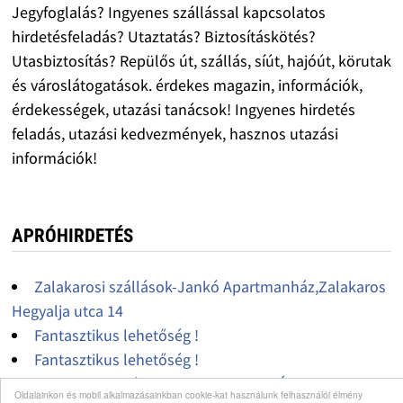
Jegyfoglalás? Ingyenes szállással kapcsolatos
hirdetésfeladás? Utaztatás? Biztosításkötés?
Utasbiztosítás? Repülős út, szállás, síút, hajóút, körutak
és városlátogatások. érdekes magazin, információk,
érdekességek, utazási tanácsok! Ingyenes hirdetés
feladás, utazási kedvezmények, hasznos utazási
információk!
APRÓHIRDETÉS
Zalakarosi szállások-Jankó Apartmanház,Zalakaros
Hegyalja utca 14
Fantasztikus lehetőség !
Fantasztikus lehetőség !
Apartmankiadás Zalakaroson-JANKÓ
Oldalainkon és mobil alkalmazásainkban cookie-kat használunk felhasználói élmény