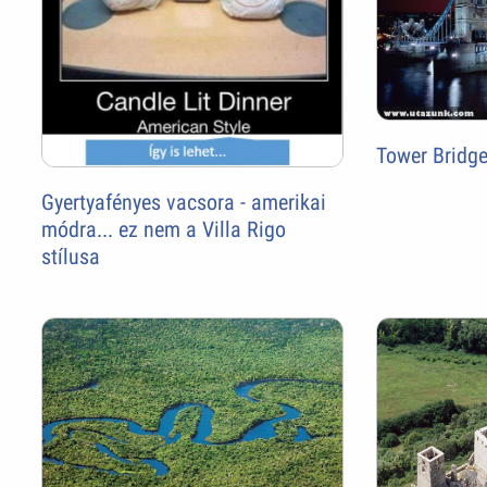
Tower Bridg
Gyertyafényes vacsora - amerikai
módra... ez nem a Villa Rigo
stílusa