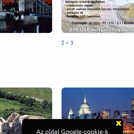
e
2 = 3