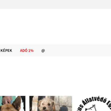
KÉPEK
ADÓ 1%
@