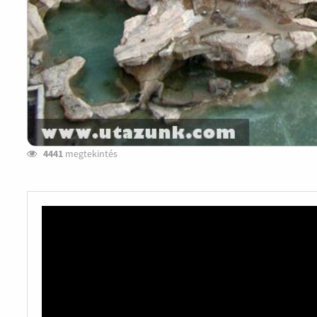
4441
megtekintés