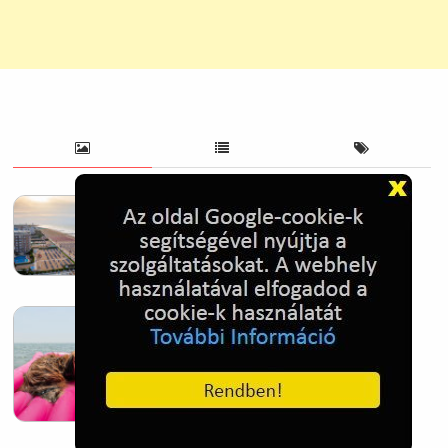
Homokos tengerpart, Lido di Jesolo,
Olaszország
2025. Oct. 28.
Tengeri kutya - Jesolo, Olaszország
2025. Oct. 28.