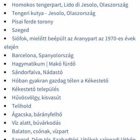
Homokos tengerpart, Lido di Jesolo, Olaszország
Tengeri kutya - Jesolo, Olaszország
Pisai ferde torony
Szeged
Siófok, mielőtt beépült az Aranypart az 1970-es évek
elején
Barcelona, Spanyolország
Hagymatikum | Makó fürdő
Sándorfalva, Nádastó
Hóban gyakran gazdag télen a Kékestető
Kékestető település
Hűvösvölgy, kisvasút
Telihold
Ágacska, bárányfelhő
Víz alatt, búvárkodás
Balaton, csónak, vízpart
Szeged, Dóm tér, Szabadtéri Játékok színpadi látkép