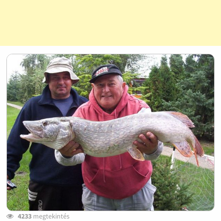
4233
megtekintés