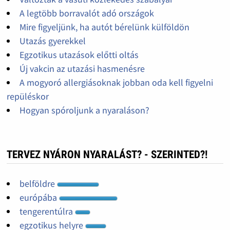
A legtöbb borravalót adó országok
Mire figyeljünk, ha autót bérelünk külföldön
Utazás gyerekkel
Egzotikus utazások előtti oltás
Új vakcin az utazási hasmenésre
A mogyoró allergiásoknak jobban oda kell figyelni
repüléskor
Hogyan spóroljunk a nyaraláson?
TERVEZ NYÁRON NYARALÁST? - SZERINTED?!
belföldre
európába
tengerentúlra
egzotikus helyre