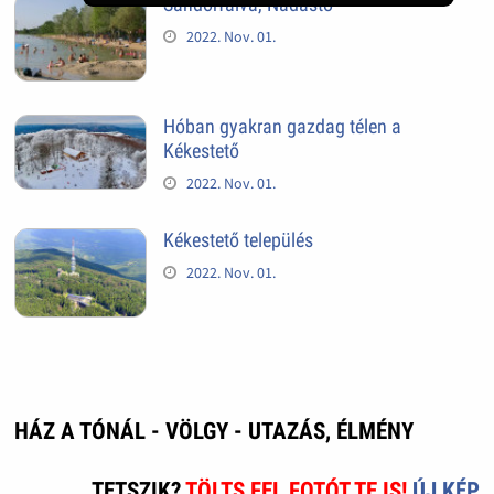
Sándorfalva, Nádastó
2022. Nov. 01.
Hóban gyakran gazdag télen a
Kékestető
2022. Nov. 01.
Kékestető település
2022. Nov. 01.
HÁZ A TÓNÁL - VÖLGY - UTAZÁS, ÉLMÉNY
TETSZIK?
TÖLTS FEL FOTÓT TE IS!
ÚJ KÉP