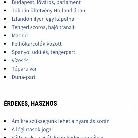
Budapest, főváros, parlament
Tulipán ültetvény Hollandiában
Izlandon ilyen egy kápolna
Tengeri szoros, hajó tranzit
Madrid
Felhőkarcolók között
Spanyol üdülés, tengerpart
Vízesés
Tóparti vár
Duna-part
ÉRDEKES, HASZNOS
Amikre szükségünk lehet a nyaralás során
A légiutasok jogai
Változtak a vasúti közlekedés szabályai