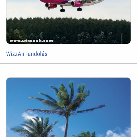
WizzAir landolás