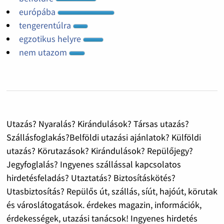
európába
tengerentúlra
egzotikus helyre
nem utazom
Utazás? Nyaralás? Kirándulások? Társas utazás?
Szállásfoglakás?Belföldi utazási ajánlatok? Külföldi
utazás? Körutazások? Kirándulások? Repülőjegy?
Jegyfoglalás? Ingyenes szállással kapcsolatos
hirdetésfeladás? Utaztatás? Biztosításkötés?
Utasbiztosítás? Repülős út, szállás, síút, hajóút, körutak
és városlátogatások. érdekes magazin, információk,
érdekességek, utazási tanácsok! Ingyenes hirdetés