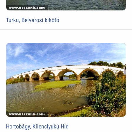
Turku, Belvárosi kikötõ
Hortobágy, Kilenclyukú Híd