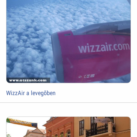
WizzAir a levegõben