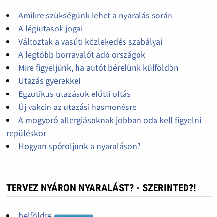
Amikre szükségünk lehet a nyaralás során
A légiutasok jogai
Változtak a vasúti közlekedés szabályai
A legtöbb borravalót adó országok
Mire figyeljünk, ha autót bérelünk külföldön
Utazás gyerekkel
Egzotikus utazások előtti oltás
Új vakcin az utazási hasmenésre
A mogyoró allergiásoknak jobban oda kell figyelni
repüléskor
Hogyan spóroljunk a nyaraláson?
TERVEZ NYÁRON NYARALÁST? - SZERINTED?!
belföldre