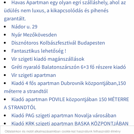
Havas Apartman egy olyan egri szálláshely, ahol az
üdülés nem luxus, a kikapcsolódás és pihenés
garantált.
Nádor u. 29
Nyár Mezőkövesden
Disznótoros Kolbászfesztivál Budapesten
Fantasztikus lehetőség !
Vir szigeti kiadó magánszállások
Gréti nyaraló Balatonszárszón 6+3 fő részere kiadó
Vir szigeti apartman
Kiadó 4 fős apartman Dubrovnik központjában,150
méterre a strandtól
Kiadó apartman POVILE központjában 150 MÉTERRE
A STRANDTÓL
Kiadó PAG szigeti apartman Novalja városában
Kiadó KRK szigeti apartman BASKA KÖZPONTJÁBAN
Oldalainkon és mobil alkalmazásainkban cookie-kat használunk felhasználói élmény