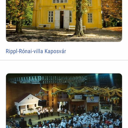
Rippl-Rónai-villa Kaposvár