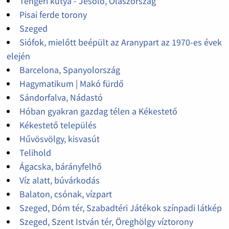
Tengeri kutya - Jesolo, Olaszország
Pisai ferde torony
Szeged
Siófok, mielőtt beépült az Aranypart az 1970-es évek
elején
Barcelona, Spanyolország
Hagymatikum | Makó fürdő
Sándorfalva, Nádastó
Hóban gyakran gazdag télen a Kékestető
Kékestető település
Hűvösvölgy, kisvasút
Telihold
Ágacska, bárányfelhő
Víz alatt, búvárkodás
Balaton, csónak, vízpart
Szeged, Dóm tér, Szabadtéri Játékok színpadi látkép
Szeged, Szent István tér, Öreghölgy víztorony