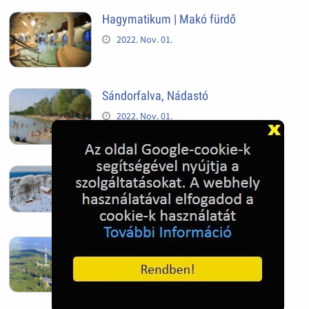
Hagymatikum | Makó fürdő
2022. Nov. 01.
Sándorfalva, Nádastó
2022. Nov. 01.
Hóban gyakran gazdag télen a
Kékestető
2022. Nov. 01.
Kékestető település
2022. Nov. 01.