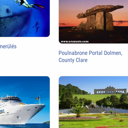
merülés
Poulnabrone Portal Dolmen,
County Clare