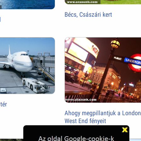
Bécs, Császári kert
l
tér
Ahogy megpillantjuk a London
West End fényeit