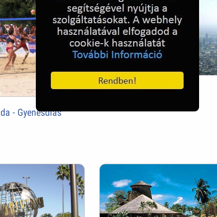
Burdzs Kalifa
da - Gyenesdiás