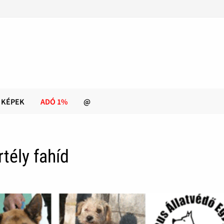
KÉPEK
ADÓ 1%
@
tély fahíd