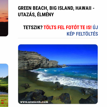
GREEN BEACH, BIG ISLAND, HAWAII -
UTAZÁS, ÉLMÉNY
TETSZIK?
TÖLTS FEL FOTÓT TE IS!
ÚJ
KÉP FELTÖLTÉS