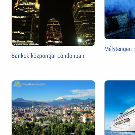
Mélytengeri 
Bankok központjai Londonban