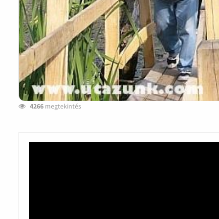
4266
megtekintés