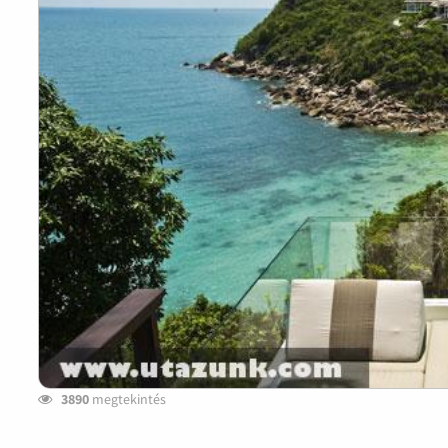
3890
megtekintés