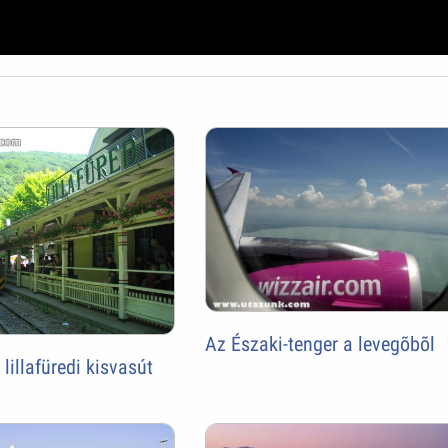
Az Északi-tenger a levegõbõl
 lillafüredi kisvasút