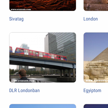
Sivatag
London
DLR Londonban
Egyiptom