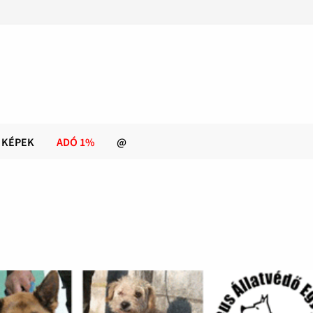
KÉPEK
ADÓ 1%
@