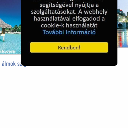
Basel, Svájc
 álmok szigete