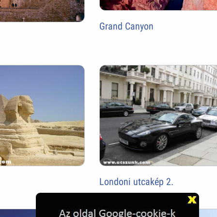
Grand Canyon
Londoni utcakép 2.