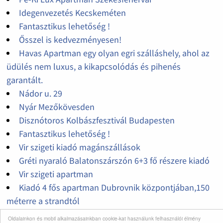
Idegenvezetés Kecskeméten
Fantasztikus lehetőség !
Ősszel is kedvezményesen!
Havas Apartman egy olyan egri szálláshely, ahol az
üdülés nem luxus, a kikapcsolódás és pihenés
garantált.
Nádor u. 29
Nyár Mezőkövesden
Disznótoros Kolbászfesztivál Budapesten
Fantasztikus lehetőség !
Vir szigeti kiadó magánszállások
Gréti nyaraló Balatonszárszón 6+3 fő részere kiadó
Vir szigeti apartman
Kiadó 4 fős apartman Dubrovnik központjában,150
méterre a strandtól
Kiadó apartman POVILE központjában 150 MÉTERRE
Oldalainkon és mobil alkalmazásainkban cookie-kat használunk felhasználói élmény