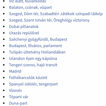
Víz alatt, búvárkodás
Balaton, csónak, vízpart
Szeged, Dóm tér, Szabadtéri Játékok színpadi látkép
Szeged, Szent István tér, Öreghölgy víztorony
Dubai pillanatok
Utazás repülővel
Széchenyi gyógyfürdő, Budapest
Budapest, főváros, parlament
Tulipán ültetvény Hollandiában
Izlandon ilyen egy kápolna
Tengeri szoros, hajó tranzit
Madrid
Felhőkarcolók között
Spanyol üdülés, tengerpart
Vízesés
Tóparti vár
Duna-part