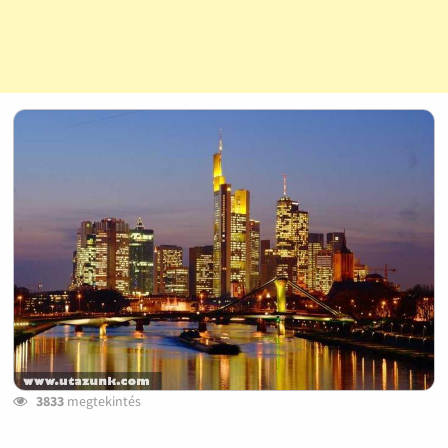
3833
megtekintés