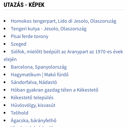
UTAZÁS - KÉPEK
Homokos tengerpart, Lido di Jesolo, Olaszország
Tengeri kutya - Jesolo, Olaszország
Pisai ferde torony
Szeged
Siófok, mielőtt beépült az Aranypart az 1970-es évek
elején
Barcelona, Spanyolország
Hagymatikum | Makó fürdő
Sándorfalva, Nádastó
Hóban gyakran gazdag télen a Kékestető
Kékestető település
Hűvösvölgy, kisvasút
Telihold
Ágacska, bárányfelhő