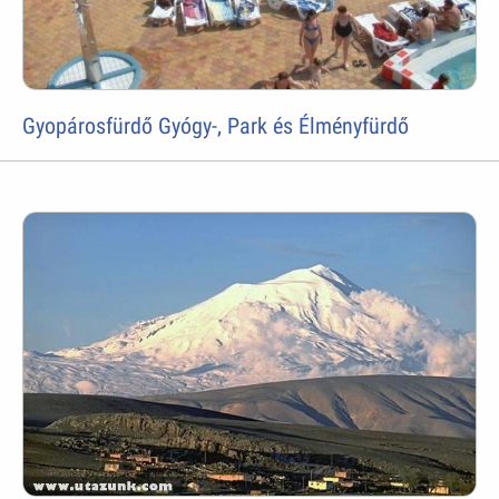
Gyopárosfürdő Gyógy-, Park és Élményfürdő