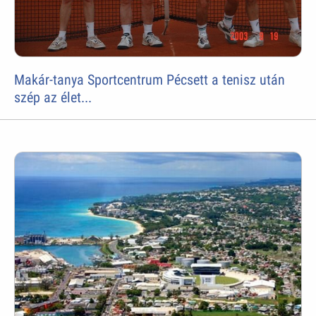
Makár-tanya Sportcentrum Pécsett a tenisz után
szép az élet...