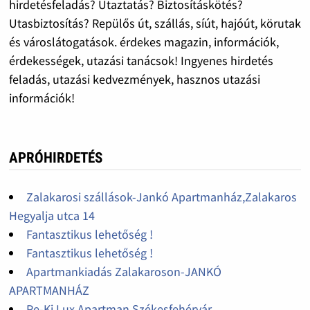
hirdetésfeladás? Utaztatás? Biztosításkötés?
Utasbiztosítás? Repülős út, szállás, síút, hajóút, körutak
és városlátogatások. érdekes magazin, információk,
érdekességek, utazási tanácsok! Ingyenes hirdetés
feladás, utazási kedvezmények, hasznos utazási
információk!
APRÓHIRDETÉS
Zalakarosi szállások-Jankó Apartmanház,Zalakaros
Hegyalja utca 14
Fantasztikus lehetőség !
Fantasztikus lehetőség !
Apartmankiadás Zalakaroson-JANKÓ
APARTMANHÁZ
Pe-Ki Lux Apartman Székesfehérvár