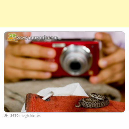
3670
megtekintés