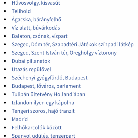
Hűvösvölgy, kisvasút
Telihold
Ágacska, bárányfelhő
Víz alatt, búvárkodás
Balaton, csónak, vízpart
Szeged, Dóm tér, Szabadtéri Játékok színpadi látkép
Szeged, Szent István tér, Öreghölgy víztorony
Dubai pillanatok
Utazás repülővel
Széchenyi gyógyfürdő, Budapest
Budapest, főváros, parlament
Tulipán ültetvény Hollandiában
Izlandon ilyen egy kápolna
Tengeri szoros, hajó tranzit
Madrid
Felhőkarcolók között
Spanyol üdülés, tengerpart