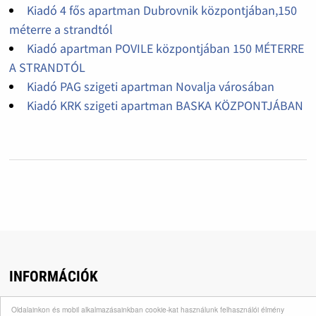
Kiadó 4 fős apartman Dubrovnik központjában,150
méterre a strandtól
Kiadó apartman POVILE központjában 150 MÉTERRE
A STRANDTÓL
Kiadó PAG szigeti apartman Novalja városában
Kiadó KRK szigeti apartman BASKA KÖZPONTJÁBAN
INFORMÁCIÓK
Utazás, pihenés, kikapcsolódás, ingyenes hirdetések,
Oldalainkon és mobil alkalmazásainkban cookie-kat használunk felhasználói élmény