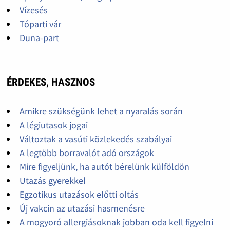
Vízesés
Tóparti vár
Duna-part
ÉRDEKES, HASZNOS
Amikre szükségünk lehet a nyaralás során
A légiutasok jogai
Változtak a vasúti közlekedés szabályai
A legtöbb borravalót adó országok
Mire figyeljünk, ha autót bérelünk külföldön
Utazás gyerekkel
Egzotikus utazások előtti oltás
Új vakcin az utazási hasmenésre
A mogyoró allergiásoknak jobban oda kell figyelni