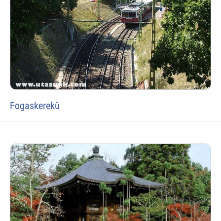
Fogaskerekû