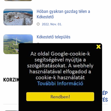
Hóban gyakran gazdag télen a
Kékestető
2022. Nov. 01.
Kékestető település
2022. Nov. 01.
KORZIKÁT SZERESSÜK! - UTAZÁS, ÉLMÉNY
TETSZIK?
TÖLTS FEL FOTÓT TE IS!
ÚJ KÉP
FELTÖLTÉS