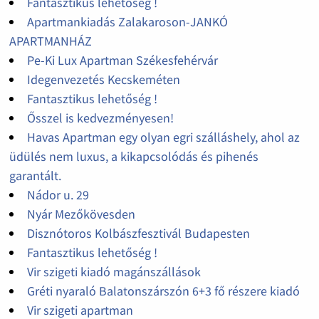
Fantasztikus lehetőség !
Apartmankiadás Zalakaroson-JANKÓ
APARTMANHÁZ
Pe-Ki Lux Apartman Székesfehérvár
Idegenvezetés Kecskeméten
Fantasztikus lehetőség !
Ősszel is kedvezményesen!
Havas Apartman egy olyan egri szálláshely, ahol az
üdülés nem luxus, a kikapcsolódás és pihenés
garantált.
Nádor u. 29
Nyár Mezőkövesden
Disznótoros Kolbászfesztivál Budapesten
Fantasztikus lehetőség !
Vir szigeti kiadó magánszállások
Gréti nyaraló Balatonszárszón 6+3 fő részere kiadó
Vir szigeti apartman