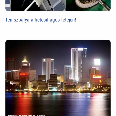
Teniszpálya a hétcsillagos tetején!