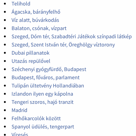
Telihold
Ágacska, bárányfelhő
Víz alatt, búvárkodás
Balaton, csónak, vízpart
Szeged, Dóm tér, Szabadtéri Játékok színpadi látkép
Szeged, Szent István tér, Öreghölgy víztorony
Dubai pillanatok
Utazás repülővel
Széchenyi gyógyfürdő, Budapest
Budapest, főváros, parlament
Tulipán ültetvény Hollandiában
Izlandon ilyen egy kápolna
Tengeri szoros, hajó tranzit
Madrid
Felhőkarcolók között
Spanyol üdülés, tengerpart
Vízesés