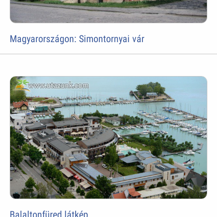
Magyarországon: Simontornyai vár
Balaltonfüred látkép