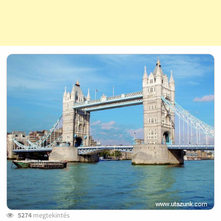
5274
megtekintés